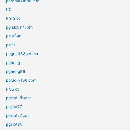
paramax1688.info
PG
PG Slot
pg slot ทางเข้า
pg สล็อต
pg77
pggold168bet.com
pgheng
pgheng99
pglucky168.com
PGSlot
pgslot เว็บตรง
pgslot77
pgslot77.com
pgslot99