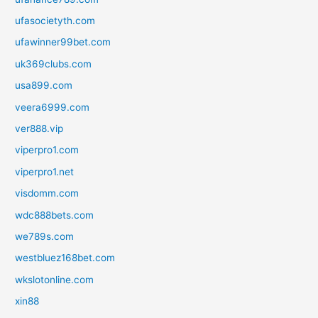
ufasocietyth.com
ufawinner99bet.com
uk369clubs.com
usa899.com
veera6999.com
ver888.vip
viperpro1.com
viperpro1.net
visdomm.com
wdc888bets.com
we789s.com
westbluez168bet.com
wkslotonline.com
xin88