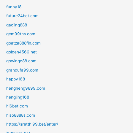
funny18
future24bet.com
gaojing888
gem99ths.com
goatza888fin.com
golden4566.net
gowingo88.com
grandufa99.com
happy168
hengheng9899.com
hengjing168
hi6bet.com
hiso8888s.com
https://sretthi99.bet/enter/