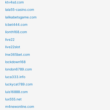
ktv4sd.com
lala55-casino.com
lalikabetsgame.com
lcbet444.com
lionth168.com
live22
live22slot
lnw365bet.com
lockdown168
london6789.com
luca333.info
luckycat789.com
luis16888.com
lux555.net
m4newonline.com