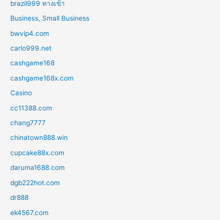
brazil999 ทางเข้า
Business, Small Business
bwvip4.com
carlo999.net
cashgame168
cashgame168x.com
Casino
cc11388.com
chang7777
chinatown888.win
cupcake88x.com
daruma1688.com
dgb222hot.com
dr888
ek4567.com