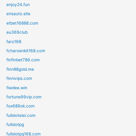
enjoy24.fun
erisauto.site
etbet16888.com
eu369club
faro168
fcharoenkit168.com
finfinbet789.com
finn88gold.me
finnivips.com
fiwdee.win
fortune99vip.com
fox689ok.com
fullsloteiei.com
fullslotpg
fullslotpg168.com