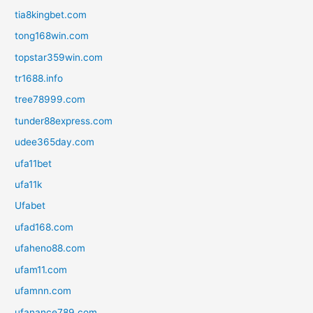
tia8kingbet.com
tong168win.com
topstar359win.com
tr1688.info
tree78999.com
tunder88express.com
udee365day.com
ufa11bet
ufa11k
Ufabet
ufad168.com
ufaheno88.com
ufam11.com
ufamnn.com
ufanance789.com