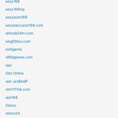
sexy168
sexy168vip
sexyauto168
sexybaccarat168.com
shinobi24hr.com
sing55fun.com
six9game
sl99games.com
slot
Slot Online
slot เครดิตฟรี
slot1111ok.com
slot168
Slotxo
slotxo24