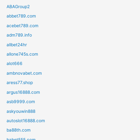
ABAGroup2
abbet789.com
acebet789.com
adm789.info
allbet24hr
allone745s.com
alot666
ambnovabet.com
aress77.shop
argus16888.com
asb9999.com
askyouwin888
autoslot16888.com
ba88th.com
babet555.com