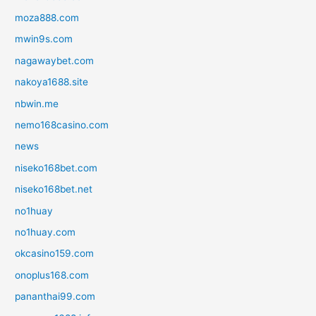
moza888.com
mwin9s.com
nagawaybet.com
nakoya1688.site
nbwin.me
nemo168casino.com
news
niseko168bet.com
niseko168bet.net
no1huay
no1huay.com
okcasino159.com
onoplus168.com
pananthai99.com