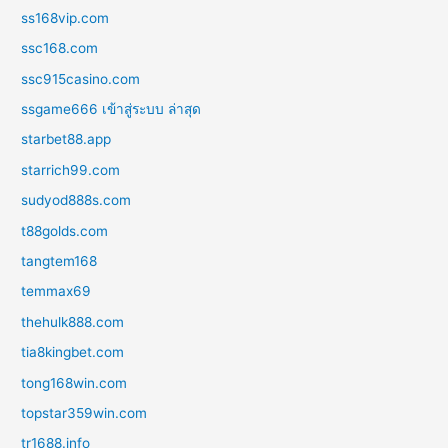
ss168vip.com
ssc168.com
ssc915casino.com
ssgame666 เข้าสู่ระบบ ล่าสุด
starbet88.app
starrich99.com
sudyod888s.com
t88golds.com
tangtem168
temmax69
thehulk888.com
tia8kingbet.com
tong168win.com
topstar359win.com
tr1688.info