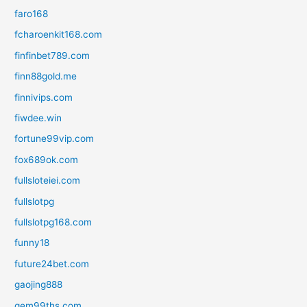
faro168
fcharoenkit168.com
finfinbet789.com
finn88gold.me
finnivips.com
fiwdee.win
fortune99vip.com
fox689ok.com
fullsloteiei.com
fullslotpg
fullslotpg168.com
funny18
future24bet.com
gaojing888
gem99ths.com