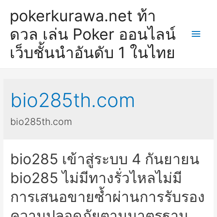
pokerkurawa.net ท้า
ดวล เล่น Poker ออนไลน์
Main
เว็บชั้นนำอันดับ 1 ในไทย
Men
bio285th.com
bio285th.com
bio285 เข้าสู่ระบบ 4 กันยายน
bio285 ไม่มีทางรั่วไหลไม่มี
การเสนอขายซ้ำผ่านการรับรอง
ความปลอดภัยตามมาตรฐาน