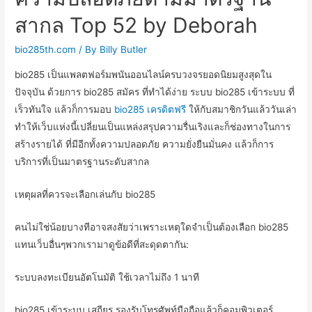
สากล Top 52 by Deborah
bio285th.com
/ By
Billy Butler
bio285 เป็นแพลตฟอร์มพนันออนไลน์ครบวงจรยอดนิยมสูงสุดใน
ปัจจุบัน ด้วยการ bio285 สมัคร ที่ทำได้ง่าย ระบบ bio285 เข้าระบบ ที่
เร็วทันใจ แล้วก็การมอบ
bio285 เครดิตฟรี
ให้กับสมาชิกวันแล้ววันเล่า
ทำให้เว็บแห่งนี้เปลี่ยนเป็นแหล่งสรุปความรื่นเริงและก็ช่องทางในการ
สร้างรายได้ ที่มีอีกทั้งความปลอดภัย ความยั่งยืนมั่นคง แล้วก็การ
บริการที่เป็นมาตรฐานระดับสากล
เหตุผลที่ควรจะเลือกเล่นกับ bio285
คนไม่ใช่น้อยบางทีอาจสงสัยว่าเพราะเหตุใดจำเป็นต้องเลือก bio285
แทนเว็บอื่นๆพวกเรามาดูข้อดีที่สะดุดตากัน:
ระบบลงทะเบียนอัตโนมัติ ใช้เวลาไม่ถึง 1 นาที
bio285 เข้าระบบ เสถียร รองรับโทรศัพท์มือถือแล้วก็คอมพิวเตอร์