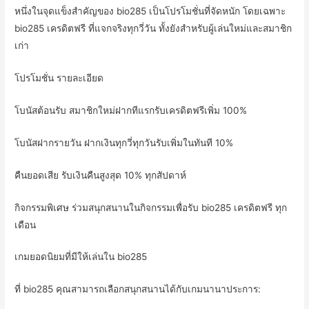
หนึ่งในจุดแข็งสำคัญของ bio285 เป็นโปรโมชั่นที่จัดหนัก โดยเฉพาะ
bio285 เครดิตฟรี ที่แจกจริงทุกวี่วัน ทั้งยังสำหรับผู้เล่นใหม่และสมาชิก
เก่า
โปรโมชั่น รายละเอียด
โบนัสต้อนรับ สมาชิกใหม่ฝากทีแรกรับเครดิตฟรีเพิ่ม 100%
โบนัสฝากรายวัน ฝากเงินทุกวี่ทุกวันรับเพิ่มในทันที 10%
คืนยอดเสีย รับเงินคืนสูงสุด 10% ทุกสัปดาห์
กิจกรรมพิเศษ ร่วมสนุกสนานในกิจกรรมเพื่อรับ bio285 เครดิตฟรี ทุก
เดือน
เกมยอดนิยมที่มีให้เล่นใน bio285
ที่ bio285 คุณสามารถเลือกสนุกสนานได้กับเกมนานาประการ: