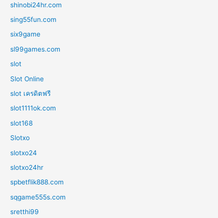
shinobi24hr.com
sing55fun.com
six9game
sl99games.com
slot
Slot Online
slot เครดิตฟรี
slot1111ok.com
slot168
Slotxo
slotxo24
slotxo24hr
spbetflik888.com
sqgame555s.com
sretthi99