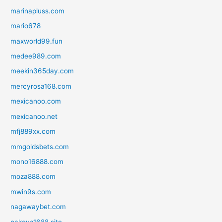
marinapluss.com
mario678
maxworld99.fun
medee989.com
meekin365day.com
mercyrosa168.com
mexicanoo.com
mexicanoo.net
mfj889xx.com
mmgoldsbets.com
mono16888.com
moza888.com
mwin9s.com
nagawaybet.com
nakoya1688.site