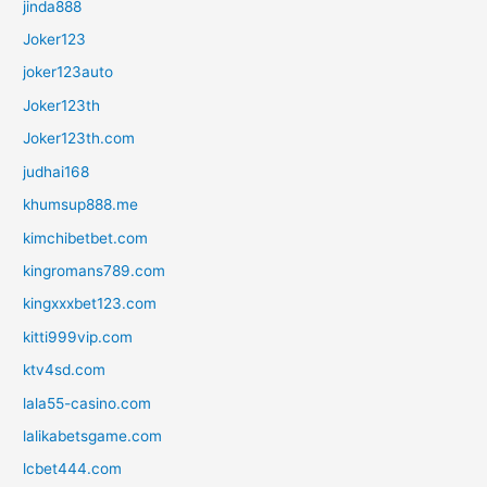
jinda888
Joker123
joker123auto
Joker123th
Joker123th.com
judhai168
khumsup888.me
kimchibetbet.com
kingromans789.com
kingxxxbet123.com
kitti999vip.com
ktv4sd.com
lala55-casino.com
lalikabetsgame.com
lcbet444.com