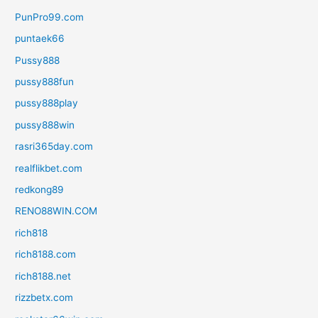
PunPro99.com
puntaek66
Pussy888
pussy888fun
pussy888play
pussy888win
rasri365day.com
realflikbet.com
redkong89
RENO88WIN.COM
rich818
rich8188.com
rich8188.net
rizzbetx.com