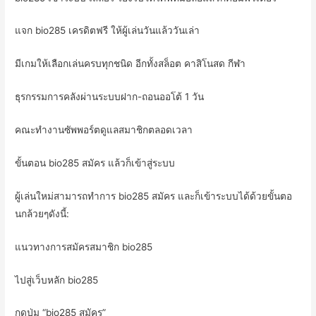
แจก bio285 เครดิตฟรี ให้ผู้เล่นวันแล้ววันเล่า
มีเกมให้เลือกเล่นครบทุกชนิด อีกทั้งสล็อต คาสิโนสด กีฬา
ธุรกรรมการคลังผ่านระบบฝาก-ถอนออโต้ 1 วัน
คณะทำงานซัพพอร์ตดูแลสมาชิกตลอดเวลา
ขั้นตอน bio285 สมัคร แล้วก็เข้าสู่ระบบ
ผู้เล่นใหม่สามารถทำการ bio285 สมัคร และก็เข้าระบบได้ด้วยขั้นตอ
นกล้วยๆดังนี้:
แนวทางการสมัครสมาชิก bio285
ไปสู่เว็บหลัก bio285
กดปุ่ม “bio285 สมัคร”