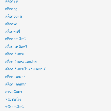
สล็อต99
สล็อตpg
สล็อตpgแท้
สล็อตxo
สล็อตพุซซี่
สล็อตออนไลน์
สล็อตเครดิตฟรี
สล็อตเว็บตรง
สล็อตเว็บตรงแตกง่าย
สล็อตเว็บตรงไม่ผ่านเอเย่นต์
สล็อตแตกง่าย
สล็อตแตกหนัก
สวนสุนันทา
หนังชนโรง
หนังออนไลน์