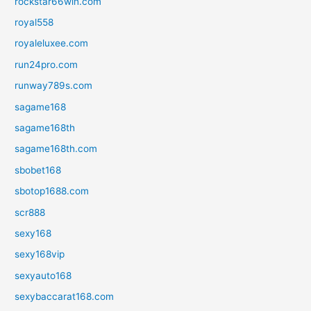
rockstar66win.com
royal558
royaleluxee.com
run24pro.com
runway789s.com
sagame168
sagame168th
sagame168th.com
sbobet168
sbotop1688.com
scr888
sexy168
sexy168vip
sexyauto168
sexybaccarat168.com