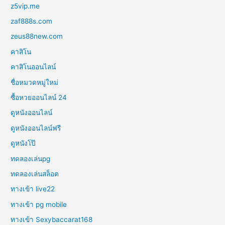
z5vip.me
zaf888s.com
zeus88new.com
คาสิโน
คาสิโนออนไลน์
ชื่อหมวดหมู่ใหม่
ซื้อหวยออนไลน์ 24
ดูหนังออนไลน์
ดูหนังออนไลน์ฟรี
ดูหนังโป๊
ทดลองเล่นpg
ทดลองเล่นสล็อต
ทางเข้า live22
ทางเข้า pg mobile
ทางเข้า Sexybaccarat168