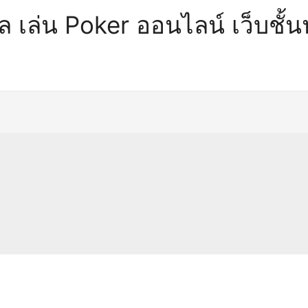
 เล่น Poker ออนไลน์ เว็บชั้