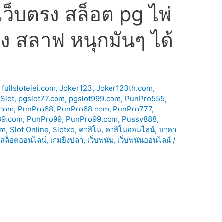
็บตรง สล็อต pg ไพ่
้ง สลาฟ หนุกมันๆ ได้
,
fullsloteiei.com
,
Joker123
,
Joker123th.com
,
Slot
,
pgslot77.com
,
pgslot999.com
,
PunPro555
,
.com
,
PunPro68
,
PunPro68.com
,
PunPro777
,
89.com
,
PunPro99
,
PunPro99.com
,
Pussy888
,
om
,
Slot Online
,
Slotxo
,
คาสิโน
,
คาสิโนออนไลน์
,
บาคา
,
สล็อตออนไลน์
,
เกมยิงปลา
,
เว็บพนัน
,
เว็บพนันออนไลน์
/