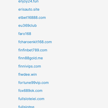
enjoy24.fun
erisauto.site
etbet16888.com
eu369club
faro168
fcharoenkit168.com
finfinbet789.com
finn88gold.me
finnivips.com
fiwdee.win
fortune99vip.com
fox689ok.com
fullsloteiei.com
fullslotpg