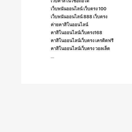
เว็บคาสิโน เชื่อถือได้
เว็บพนันออนไลน์ เว็บตรง 100
เว็บพนันออนไลน์ 888 เว็บตรง
ค่ายคาสิโนออนไลน์
คาสิโนออนไลน์เว็บตรง168
คาสิโนออนไลน์เว็บตรง เครดิตฟรี
คาสิโนออนไลน์เว็บตรง วอลเล็ต
…