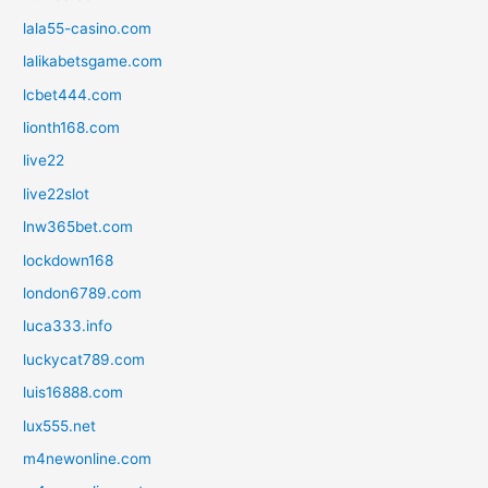
lala55-casino.com
lalikabetsgame.com
lcbet444.com
lionth168.com
live22
live22slot
lnw365bet.com
lockdown168
london6789.com
luca333.info
luckycat789.com
luis16888.com
lux555.net
m4newonline.com