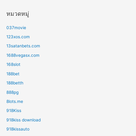
ห
า
หมวดหมู่
สำ
ห
037movie
รั
123xos.com
บ
13satanbets.com
:
1688vegasx.com
168slot
188bet
188betth
888pg
8lots.me
918Kiss
918kiss download
918kissauto