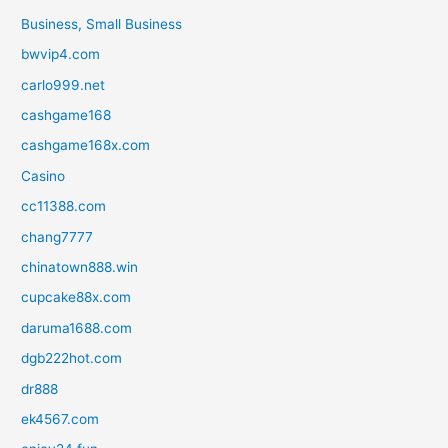
Business, Small Business
bwvip4.com
carlo999.net
cashgame168
cashgame168x.com
Casino
cc11388.com
chang7777
chinatown888.win
cupcake88x.com
daruma1688.com
dgb222hot.com
dr888
ek4567.com