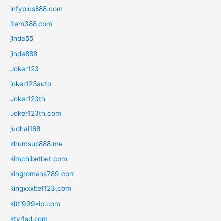
infyplus888.com
item388.com
jinda55
jinda888
Joker123
joker123auto
Joker123th
Joker123th.com
judhai168
khumsup888.me
kimchibetbet.com
kingromans789.com
kingxxxbet123.com
kitti999vip.com
ktv4sd.com