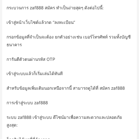
กระบวนการ zaf888 สมัคร ทำเป็นง่ายสุดๆ ดังต่อไปนี้:
เข้าสู่หน้าเว็บไซต์แล้วกด “ลงทะเบียน”
กรอกข้อมูลที่จำเป็นจะต้อง ยกตัวอย่างเช่น เบอร์โทรศัพท์ รวมทั้งบัญชี
ธนาคาร
การันตีตัวตนผ่านรหัส OTP
เข้าสู่ระบบแล้วก็เริ่มเล่นได้ทันที
สำหรับข้อมูลเพิ่มเติมนอกเหนือจากนี้ สามารถดูได้ที่ สมัคร zaf888
การเข้าสู่ระบบ zaf888
ระบบ zaf888 เข้าสู่ระบบ ดีไซน์มาเพื่อความสะดวกและปลอดภัย
สูงสุด: