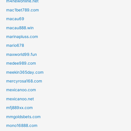
m4newonline.net
mac1bet789.com
macau69
macau888.win
marinapluss.com
mario678
maxworld99.fun
medee989.com
meekin365day.com
mercyrosa168.com
mexicanoo.com
mexicanoo.net
mfj889xx.com
mmgoldsbets.com
mono16888.com