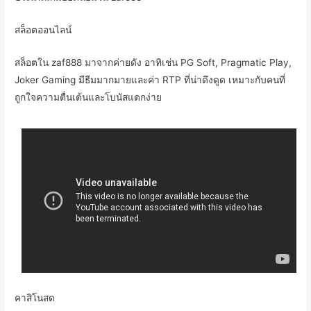
สล็อตออนไลน์
สล็อตใน zaf888 มาจากค่ายดัง อาทิเช่น PG Soft, Pragmatic Play,
Joker Gaming มีธีมมากมายและค่า RTP ที่น่าดึงดูด เหมาะกับคนที่
ถูกใจความตื่นเต้นและโบนัสแตกง่าย
คาสิโนสด