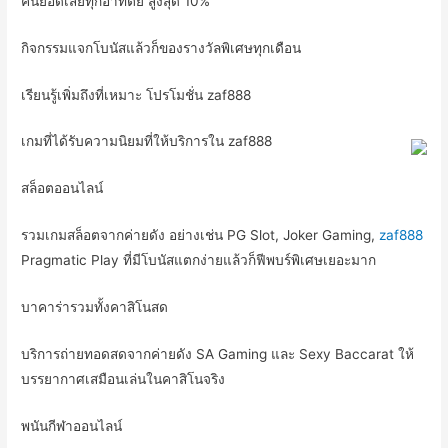
คืนยอดเสียทุกอาทิตย์ สูงสุด 10%
กิจกรรมแจกโบนัสแล้วก็ของรางวัลพิเศษทุกเดือน
เรียนรู้เพิ่มถึงที่เหมาะ โปรโมชั่น zaf888
เกมที่ได้รับความนิยมที่ให้บริการใน zaf888
สล็อตออนไลน์
รวมเกมสล็อตจากค่ายดัง อย่างเช่น PG Slot, Joker Gaming,
zaf888
Pragmatic Play ที่มีโบนัสแตกง่ายแล้วก็ฟีพบร์พิเศษเยอะมาก
บาคาร่ารวมทั้งคาสิโนสด
บริการถ่ายทอดสดจากค่ายดัง SA Gaming และ Sexy Baccarat ให้
บรรยากาศเสมือนเล่นในคาสิโนจริง
พนันกีฬาออนไลน์