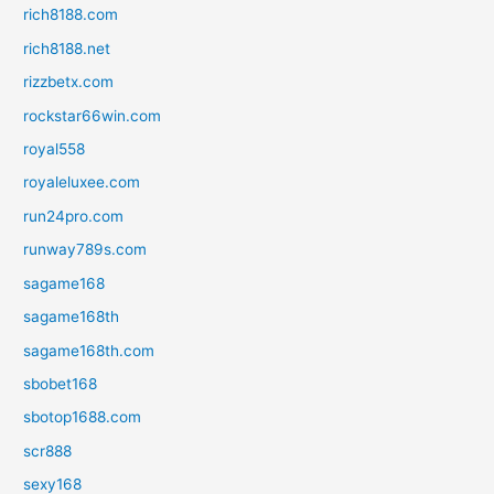
rich8188.com
rich8188.net
rizzbetx.com
rockstar66win.com
royal558
royaleluxee.com
run24pro.com
runway789s.com
sagame168
sagame168th
sagame168th.com
sbobet168
sbotop1688.com
scr888
sexy168