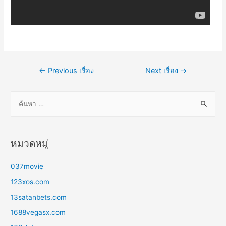
แนะแนว
←
Previous เรื่อง
Next เรื่อง
→
เรื่อง
ค้
น
ห
า
หมวดหมู่
สำ
ห
037movie
รั
123xos.com
บ
13satanbets.com
:
1688vegasx.com