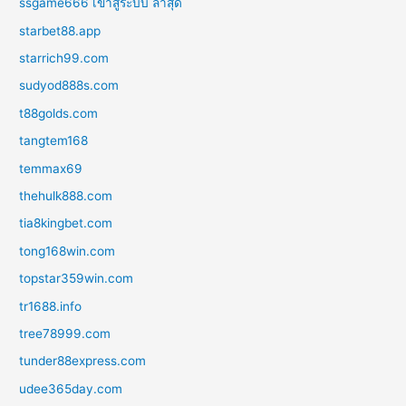
ssgame666 เข้าสู่ระบบ ล่าสุด
starbet88.app
starrich99.com
sudyod888s.com
t88golds.com
tangtem168
temmax69
thehulk888.com
tia8kingbet.com
tong168win.com
topstar359win.com
tr1688.info
tree78999.com
tunder88express.com
udee365day.com