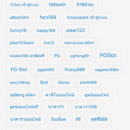
918Kiss
188betth
123xo เข้าสู่ระบบ
faro168
allbet24hr
fcharoenkit เข้าสู่ระบบ
Joker123
funny18
happy168
joker123auto
live22
mercyrosa สมัคร
PGSlot
PG
niseko168 เครดิตฟรี
pgheng99
PG Slot
Pussy888
pgslot99
sagame168th
Slot
sexy168vip
Slotxo
sretthi99
คาสิโนออนไลน์
tia8king สมัคร
ดูหนังออนไลน์
บาคาร่า
บาคาร่า168
ดูหนังออนไลน์ฟรี
บาคาร่าออนไลน์
พุซซี่888
ปั่นสล็อต
พีจี