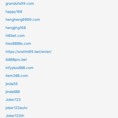
grandufa99.com
happy168
hengheng9899.com
hengjing168
hi6bet.com
hiso8888s.com
https://sretthi99.bet/enter/
ib888pro.bet
infyplus888.com
item388.com
jinda55
jinda888
Joker123
joker123auto
Joker123th