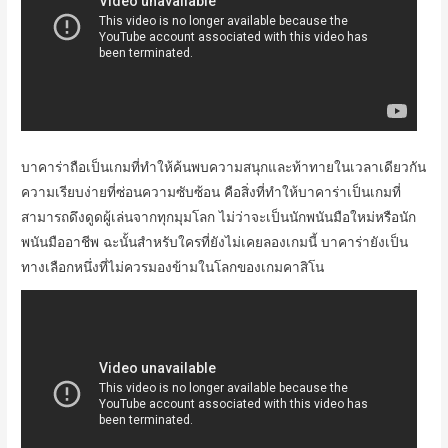
บาคาร่าถือเป็นเกมที่ทำให้ค้นพบความสนุกและท้าทายในเวลาเดียวกัน
ความเรียบง่ายที่ซ่อนความซับซ้อน คือสิ่งที่ทำให้บาคาร่าเป็นเกมที่
สามารถดึงดูดผู้เล่นจากทุกมุมโลก ไม่ว่าจะเป็นนักพนันมือใหม่หรือนัก
พนันมืออาชีพ ฉะนั้นสำหรับใครที่ยังไม่เคยลองเกมนี้ บาคาร่ายังเป็น
ทางเลือกหนึ่งที่ไม่ควรมองข้ามในโลกของเกมคาสิโน