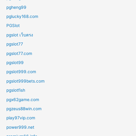
pgheng99
pglucky168.com
PGSlot
pgslot เว็บตรง
pgslot77
pgslot77.com
pgslot99
pgslot999.com
pgslot999bets.com
pgslotfish
pgx62game.com
pgzeus88win.com
play97vip.com
power999.net