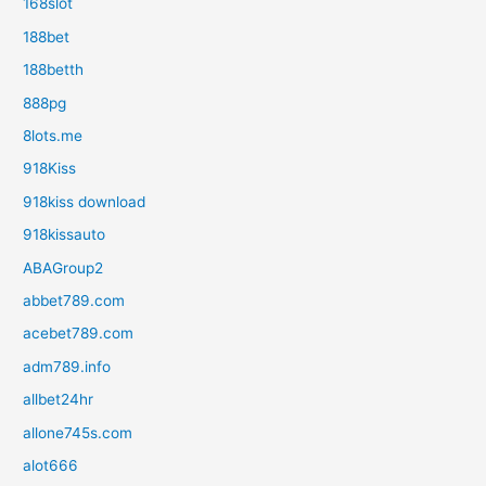
168slot
188bet
188betth
888pg
8lots.me
918Kiss
918kiss download
918kissauto
ABAGroup2
abbet789.com
acebet789.com
adm789.info
allbet24hr
allone745s.com
alot666