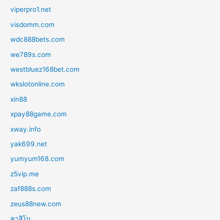
viperpro1.net
visdomm.com
wdc888bets.com
we789s.com
westbluez168bet.com
wkslotonline.com
xin88
xpay88game.com
xway.info
yak699.net
yumyum168.com
z5vip.me
zaf888s.com
zeus88new.com
คาสิโน