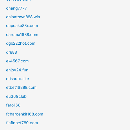
chang7777
chinatown888.win
cupcake88x.com
daruma1688.com
dgb222hot.com
dr888
ek4567.com
enjoy24.fun
erisauto.site
etbet16888.com
eu369club
faro168
fcharoenkit168.com
finfinbet789.com