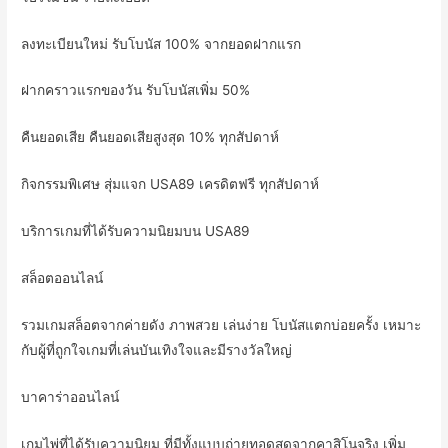
ลงทะเบียนใหม่ รับโบนัส 100% จากยอดฝากแรก
ฝากคราวแรกของวัน รับโบนัสเพิ่ม 50%
คืนยอดเสีย คืนยอดเสียสูงสุด 10% ทุกสัปดาห์
กิจกรรมพิเศษ สุ่มแจก USA89 เครดิตฟรี ทุกสัปดาห์
บริการเกมที่ได้รับความนิยมบน USA89
สล็อตออนไลน์
รวมเกมสล็อตจากค่ายดัง ภาพสวย เล่นง่าย โบนัสแตกบ่อยครั้ง เหมาะ
กับผู้ที่ถูกใจเกมที่เล่นบันเทิงใจและมีรางวัลใหญ่
บาคาร่าออนไลน์
เกมไพ่ที่ได้รับความนิยม ที่มีทั้งแบบถ่ายทอดสดจากคาสิโนจริง เพิ่ม