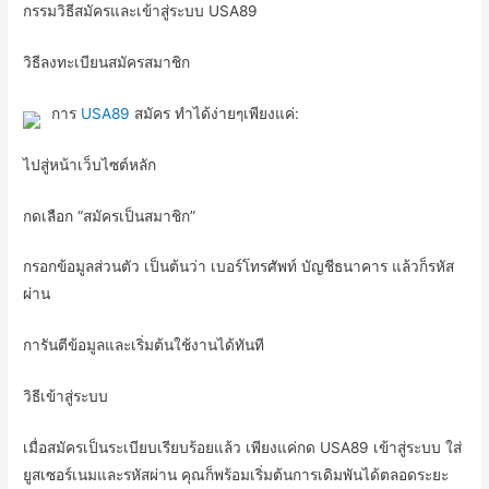
กรรมวิธีสมัครและเข้าสู่ระบบ USA89
วิธีลงทะเบียนสมัครสมาชิก
การ
USA89
สมัคร ทำได้ง่ายๆเพียงแค่:
ไปสู่หน้าเว็บไซต์หลัก
กดเลือก “สมัครเป็นสมาชิก”
กรอกข้อมูลส่วนตัว เป็นต้นว่า เบอร์โทรศัพท์ บัญชีธนาคาร แล้วก็รหัส
ผ่าน
การันตีข้อมูลและเริ่มต้นใช้งานได้ทันที
วิธีเข้าสู่ระบบ
เมื่อสมัครเป็นระเบียบเรียบร้อยแล้ว เพียงแค่กด USA89 เข้าสู่ระบบ ใส่
ยูสเซอร์เนมและรหัสผ่าน คุณก็พร้อมเริ่มต้นการเดิมพันได้ตลอดระยะ