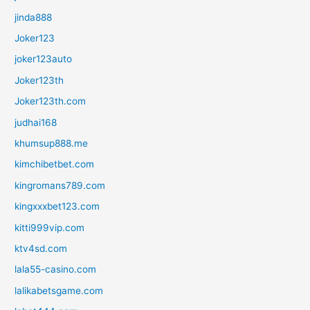
jinda888
Joker123
joker123auto
Joker123th
Joker123th.com
judhai168
khumsup888.me
kimchibetbet.com
kingromans789.com
kingxxxbet123.com
kitti999vip.com
ktv4sd.com
lala55-casino.com
lalikabetsgame.com