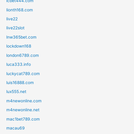
lcbet444.com
lionth168.com
live22
live22slot
lnw365bet.com
lockdown168
london6789.com
luca333.info
luckycat789.com
luis16888.com
lux555.net
m4newonline.com
m4newonline.net
mac1bet789.com
macau69