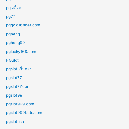
pg สล็อต
pg77
pggold168bet.com
pgheng
pgheng99
pglucky168.com
PGSlot
pgslot เว็บตรง
pgslot77
pgslot77.com
pgslot99
pgslot999.com
pgslot999bets.com
pgslotfish