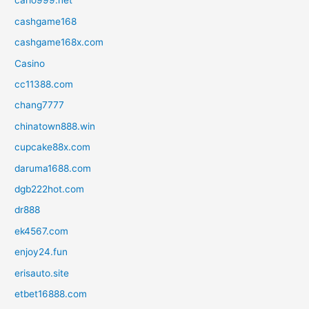
carlo999.net
cashgame168
cashgame168x.com
Casino
cc11388.com
chang7777
chinatown888.win
cupcake88x.com
daruma1688.com
dgb222hot.com
dr888
ek4567.com
enjoy24.fun
erisauto.site
etbet16888.com