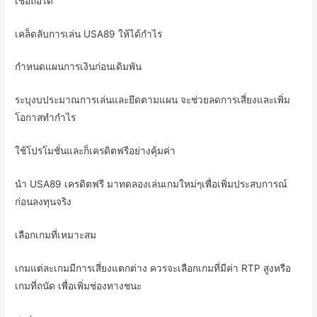
เชื่อถือได้
เคล็ดลับการเล่น USA89 ให้ได้กำไร
กำหนดแผนการเงินก่อนเดิมพัน
ระบุงบประมาณการเล่นและยึดตามแผน จะช่วยลดการเสี่ยงและเพิ่ม
โอกาสทำกำไร
ใช้โปรโมชั่นและก็เครดิตฟรีอย่างคุ้มค่า
นำ USA89 เครดิตฟรี มาทดลองเล่นเกมใหม่ๆเพื่อเพิ่มประสบการณ์
ก่อนลงทุนจริง
เลือกเกมที่เหมาะสม
เกมแต่ละเกมมีการเสี่ยงแตกต่าง ควรจะเลือกเกมที่มีค่า RTP สูงหรือ
เกมที่ถนัด เพื่อเพิ่มช่องทางชนะ