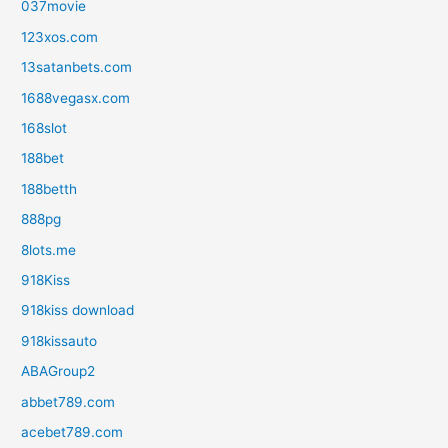
ห
037movie
รั
123xos.com
บ
13satanbets.com
:
1688vegasx.com
168slot
188bet
188betth
888pg
8lots.me
918Kiss
918kiss download
918kissauto
ABAGroup2
abbet789.com
acebet789.com