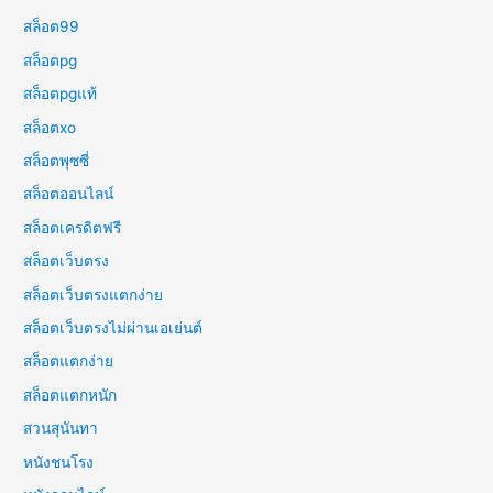
สล็อต99
สล็อตpg
สล็อตpgแท้
สล็อตxo
สล็อตพุซซี่
สล็อตออนไลน์
สล็อตเครดิตฟรี
สล็อตเว็บตรง
สล็อตเว็บตรงแตกง่าย
สล็อตเว็บตรงไม่ผ่านเอเย่นต์
สล็อตแตกง่าย
สล็อตแตกหนัก
สวนสุนันทา
หนังชนโรง