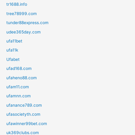
tr1688.info
tree78999.com
tunder88express.com
udee365day.com
ufa11bet
ufa11k
Ufabet
ufad168.com
ufaheno88.com
ufam11.com
ufamnn.com
ufanance789.com
ufasocietyth.com
ufawinner99bet.com
uk369clubs.com