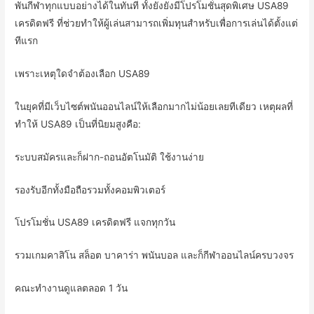
พันกีฬาทุกแบบอย่างได้ในทันที ทั้งยังยังมีโปรโมชั่นสุดพิเศษ USA89
เครดิตฟรี ที่ช่วยทำให้ผู้เล่นสามารถเพิ่มทุนสำหรับเพื่อการเล่นได้ตั้งแต่
ทีแรก
เพราะเหตุใดจำต้องเลือก USA89
ในยุคที่มีเว็บไซต์พนันออนไลน์ให้เลือกมากไม่น้อยเลยทีเดียว เหตุผลที่
ทำให้ USA89 เป็นที่นิยมสูงคือ:
ระบบสมัครและก็ฝาก-ถอนอัตโนมัติ ใช้งานง่าย
รองรับอีกทั้งมือถือรวมทั้งคอมพิวเตอร์
โปรโมชั่น USA89 เครดิตฟรี แจกทุกวัน
รวมเกมคาสิโน สล็อต บาคาร่า พนันบอล และก็กีฬาออนไลน์ครบวงจร
คณะทำงานดูแลตลอด 1 วัน