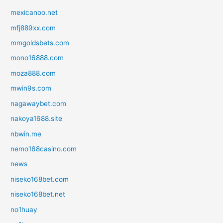
mexicanoo.net
mfj889xx.com
mmgoldsbets.com
mono16888.com
moza888.com
mwin9s.com
nagawaybet.com
nakoya1688.site
nbwin.me
nemo168casino.com
news
niseko168bet.com
niseko168bet.net
no1huay