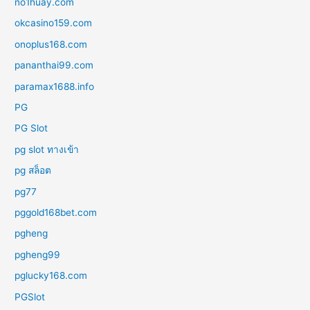
no1huay.com
okcasino159.com
onoplus168.com
pananthai99.com
paramax1688.info
PG
PG Slot
pg slot ทางเข้า
pg สล็อต
pg77
pggold168bet.com
pgheng
pgheng99
pglucky168.com
PGSlot