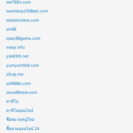
we789s.com
westbluez168bet.com
wkslotonline.com
xin88
xpay88game.com
xway.info
yak699.net
yumyum168.com
z5vip.me
zaf888s.com
zeus88new.com
คาสิโน
คาสิโนออนไลน์
ชื่อหมวดหมู่ใหม่
ซื้อหวยออนไลน์ 24