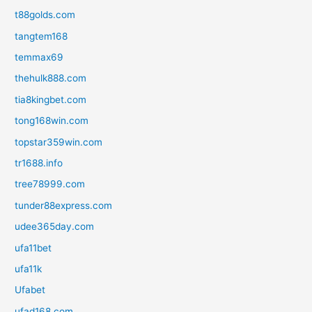
t88golds.com
tangtem168
temmax69
thehulk888.com
tia8kingbet.com
tong168win.com
topstar359win.com
tr1688.info
tree78999.com
tunder88express.com
udee365day.com
ufa11bet
ufa11k
Ufabet
ufad168.com