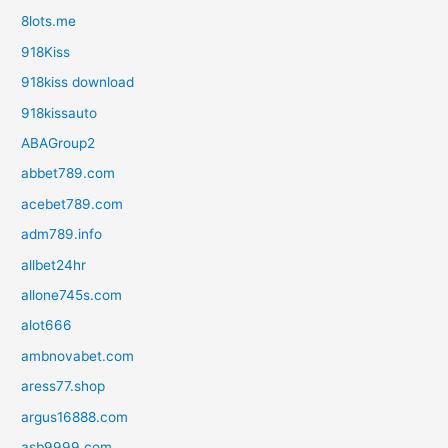
8lots.me
918Kiss
918kiss download
918kissauto
ABAGroup2
abbet789.com
acebet789.com
adm789.info
allbet24hr
allone745s.com
alot666
ambnovabet.com
aress77.shop
argus16888.com
asb9999.com