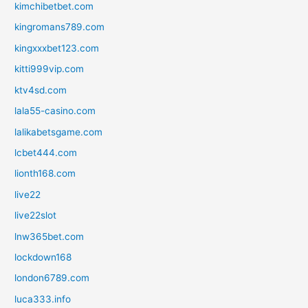
kimchibetbet.com
kingromans789.com
kingxxxbet123.com
kitti999vip.com
ktv4sd.com
lala55-casino.com
lalikabetsgame.com
lcbet444.com
lionth168.com
live22
live22slot
lnw365bet.com
lockdown168
london6789.com
luca333.info