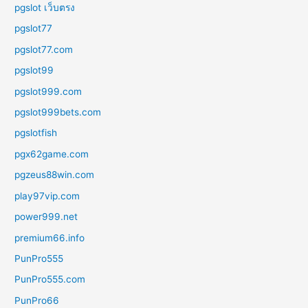
pgslot เว็บตรง
pgslot77
pgslot77.com
pgslot99
pgslot999.com
pgslot999bets.com
pgslotfish
pgx62game.com
pgzeus88win.com
play97vip.com
power999.net
premium66.info
PunPro555
PunPro555.com
PunPro66