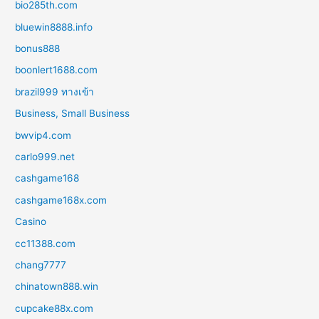
bio285th.com
bluewin8888.info
bonus888
boonlert1688.com
brazil999 ทางเข้า
Business, Small Business
bwvip4.com
carlo999.net
cashgame168
cashgame168x.com
Casino
cc11388.com
chang7777
chinatown888.win
cupcake88x.com