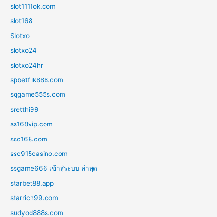
slot1111ok.com
slot168
Slotxo
slotxo24
slotxo24hr
spbetflik888.com
sqgame555s.com
sretthi99
ss168vip.com
ssc168.com
ssc915casino.com
ssgame666 เข้าสู่ระบบ ล่าสุด
starbet88.app
starrich99.com
sudyod888s.com