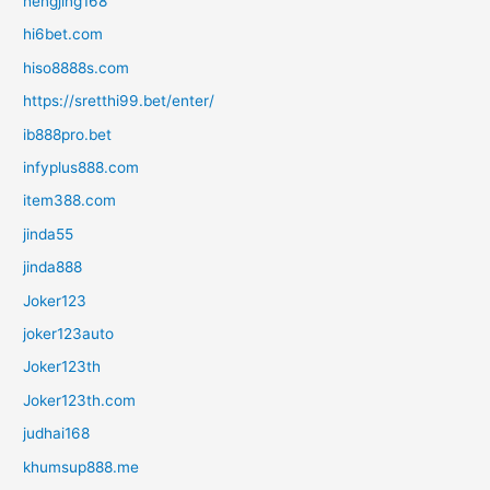
hengjing168
hi6bet.com
hiso8888s.com
https://sretthi99.bet/enter/
ib888pro.bet
infyplus888.com
item388.com
jinda55
jinda888
Joker123
joker123auto
Joker123th
Joker123th.com
judhai168
khumsup888.me