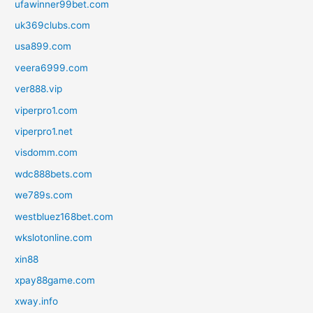
ufawinner99bet.com
uk369clubs.com
usa899.com
veera6999.com
ver888.vip
viperpro1.com
viperpro1.net
visdomm.com
wdc888bets.com
we789s.com
westbluez168bet.com
wkslotonline.com
xin88
xpay88game.com
xway.info