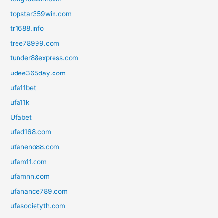
topstar359win.com
tr1688.info
tree78999.com
tunder88express.com
udee365day.com
ufa11bet
ufa11k
Ufabet
ufad168.com
ufaheno88.com
ufam11.com
ufamnn.com
ufanance789.com
ufasocietyth.com