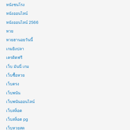
หนังชนโรง
หนังออนไลน์
หนังออนไลน์ 2566
หวย
หวยฮานอยวันนี้
เกมยิงปลา
เครดิตฟรี
เว็บ มันนี่ เกม
เว็บซื้อหวย
เว็บตรง
เว็บพนัน
เว็บพนันออนไลน์
เว็บสล็อต
เว็บสล็อต pg
เว็บหวยสด