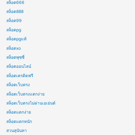
สล็อต666
สล็อต888
สล็อต99
สล็อตpg
สล็อตpgแท้
สล็อตxo
สล็อตพุซซี่
สล็อตออนไลน์
สล็อตเครดิตฟรี
สล็อตเว็บตรง
สล็อตเว็บตรงแตกง่าย
สล็อตเว็บตรงไม่ผ่านเอเย่นต์
สล็อตแตกง่าย
สล็อตแตกหนัก
สวนสุนันทา