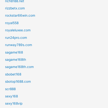
rich8188.net
rizzbetx.com
rockstar66win.com
royal558
royaleluxee.com
run24pro.com
runway789s.com
sagame168
sagame168th
sagame168th.com
sbobet168
sbotop1688.com
scr888
sexy168
sexy168vip