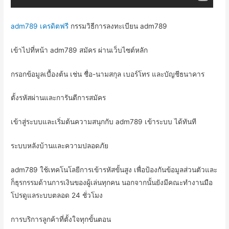
adm789 เครดิตฟรี
กรรมวิธีการลงทะเบียน adm789
เข้าไปที่หน้า adm789 สมัคร ผ่านเว็บไซต์หลัก
กรอกข้อมูลเบื้องต้น เช่น ชื่อ-นามสกุล เบอร์โทร และบัญชีธนาคาร
ตั้งรหัสผ่านและการันตีการสมัคร
เข้าสู่ระบบและเริ่มต้นความสนุกกับ adm789 เข้าระบบ ได้ทันที
ระบบหลังบ้านและความปลอดภัย
adm789 ใช้เทคโนโลยีการเข้ารหัสขั้นสูง เพื่อป้องกันข้อมูลส่วนตัวและ
ก็ธุรกรรมด้านการเงินของผู้เล่นทุกคน นอกจากนั้นยังมีคณะทำงานมือ
โปรดูแลระบบตลอด 24 ชั่วโมง
การบริการลูกค้าที่ตั้งใจทุกขั้นตอน