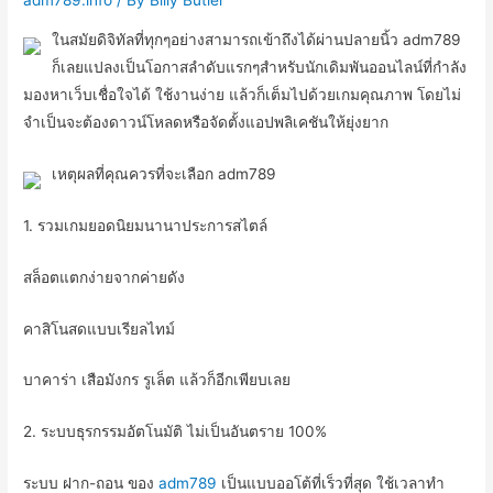
adm789.info
/ By
Billy Butler
ในสมัยดิจิทัลที่ทุกๆอย่างสามารถเข้าถึงได้ผ่านปลายนิ้ว adm789
ก็เลยแปลงเป็นโอกาสลำดับแรกๆสำหรับนักเดิมพันออนไลน์ที่กำลัง
มองหาเว็บเชื่อใจได้ ใช้งานง่าย แล้วก็เต็มไปด้วยเกมคุณภาพ โดยไม่
จำเป็นจะต้องดาวน์โหลดหรือจัดตั้งแอปพลิเคชันให้ยุ่งยาก
เหตุผลที่คุณควรที่จะเลือก adm789
1. รวมเกมยอดนิยมนานาประการสไตล์
สล็อตแตกง่ายจากค่ายดัง
คาสิโนสดแบบเรียลไทม์
บาคาร่า เสือมังกร รูเล็ต แล้วก็อีกเพียบเลย
2. ระบบธุรกรรมอัตโนมัติ ไม่เป็นอันตราย 100%
ระบบ ฝาก-ถอน ของ
adm789
เป็นแบบออโต้ที่เร็วที่สุด ใช้เวลาทำ