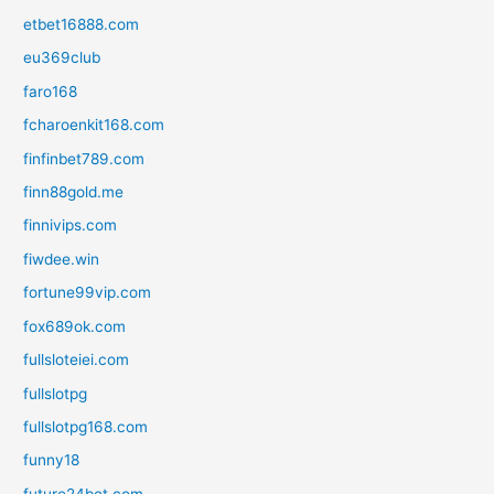
etbet16888.com
eu369club
faro168
fcharoenkit168.com
finfinbet789.com
finn88gold.me
finnivips.com
fiwdee.win
fortune99vip.com
fox689ok.com
fullsloteiei.com
fullslotpg
fullslotpg168.com
funny18
future24bet.com