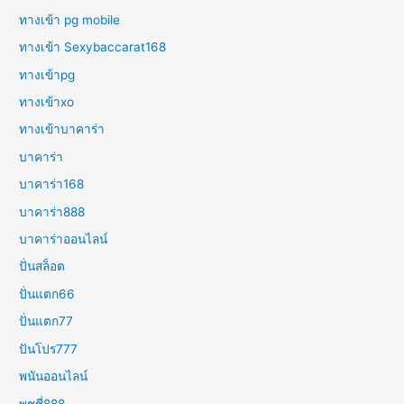
ทางเข้า pg mobile
ทางเข้า Sexybaccarat168
ทางเข้าpg
ทางเข้าxo
ทางเข้าบาคาร่า
บาคาร่า
บาคาร่า168
บาคาร่า888
บาคาร่าออนไลน์
ปั่นสล็อต
ปั่นแตก66
ปั่นแตก77
ปันโปร777
พนันออนไลน์
พุชชี่888