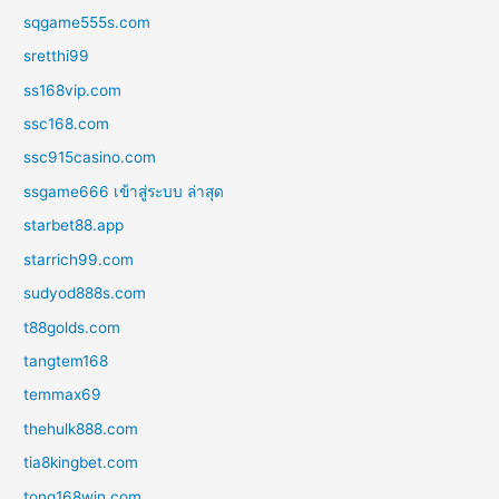
sqgame555s.com
sretthi99
ss168vip.com
ssc168.com
ssc915casino.com
ssgame666 เข้าสู่ระบบ ล่าสุด
starbet88.app
starrich99.com
sudyod888s.com
t88golds.com
tangtem168
temmax69
thehulk888.com
tia8kingbet.com
tong168win.com