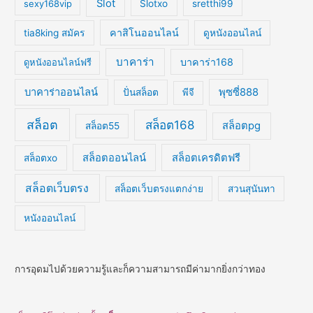
Slot
sexy168vip
Slotxo
sretthi99
คาสิโนออนไลน์
tia8king สมัคร
ดูหนังออนไลน์
บาคาร่า
บาคาร่า168
ดูหนังออนไลน์ฟรี
บาคาร่าออนไลน์
พุซซี่888
ปั่นสล็อต
พีจี
สล็อต
สล็อต168
สล็อตpg
สล็อต55
สล็อตออนไลน์
สล็อตเครดิตฟรี
สล็อตxo
สล็อตเว็บตรง
สล็อตเว็บตรงแตกง่าย
สวนสุนันทา
หนังออนไลน์
การอุดมไปด้วยความรู้และก็ความสามารถมีค่ามากยิ่งกว่าทอง