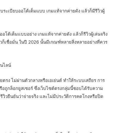
บระเบียบออโต้เต็มแบบ เกมแท้จากค่ายดัง แล้วก็มีรีวิวผู้
อโต้เต็มแบบอย่าง เกมแท้จากค่ายดัง แล้วก็รีวิวผู้เล่นจริง
้วก็เชื่อมั่น ในปี 2026 นั้นมีเกณฑ์หลายสิ่งหลายอย่างที่ควร
อนไลน์
โดยตรง ไม่ผ่านตัวกลางหรือเอเย่นต์ ทำให้ระบบเสถียร การ
รือถูกล็อกยูสเซอร์ ซึ่งเว็บไซต์ตรงกลุ่มนี้ชอบได้รับความ
ีรีวิวยืนยันว่าจ่ายจริง และไม่มีประวัติการคดโกงหรือปิด