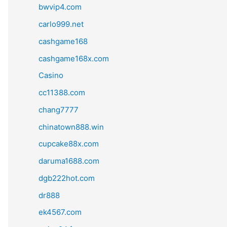
bwvip4.com
carlo999.net
cashgame168
cashgame168x.com
Casino
cc11388.com
chang7777
chinatown888.win
cupcake88x.com
daruma1688.com
dgb222hot.com
dr888
ek4567.com