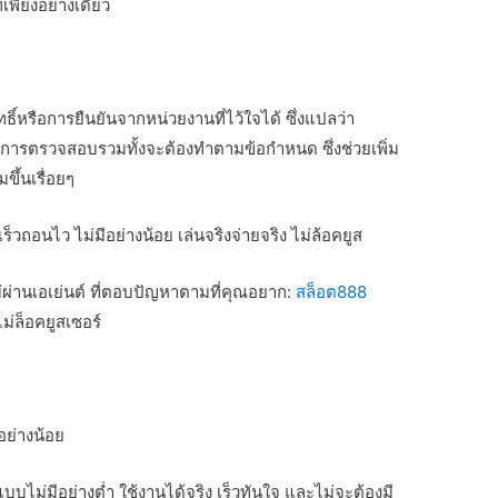
เพียงอย่างเดียว
ธิ์หรือการยืนยันจากหน่วยงานที่ไว้ใจได้ ซึ่งแปลว่า
รับการตรวจสอบรวมทั้งจะต้องทำตามข้อกำหนด ซึ่งช่วยเพิ่ม
ขึ้นเรื่อยๆ
ร็วถอนไว ไม่มีอย่างน้อย เล่นจริงจ่ายจริง ไม่ล้อคยูส
ม่ผ่านเอเย่นต์ ที่ตอบปัญหาตามที่คุณอยาก:
สล็อต888
ไม่ล็อคยูสเซอร์
อย่างน้อย
ไม่มีอย่างต่ำ ใช้งานได้จริง เร็วทันใจ และไม่จะต้องมี