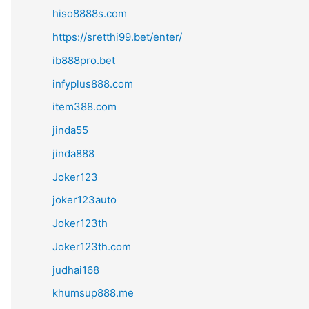
hiso8888s.com
https://sretthi99.bet/enter/
ib888pro.bet
infyplus888.com
item388.com
jinda55
jinda888
Joker123
joker123auto
Joker123th
Joker123th.com
judhai168
khumsup888.me