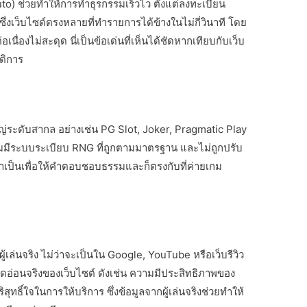
uto) ช่วยทำให้การทำธุรกรรมเร็วไว ตั้งแต่ลงทะเบียน
ซึ่งเว็บไซต์ตรงหลายที่ทำรายการได้ข้างในไม่กี่วินาที โดย
นื่องไม่สะดุด นี่เป็นข้อเด่นที่เห็นได้ชัดหากเทียบกับเว็บ
ัติการ
ใหญ่ระดับสากล อย่างเช่น PG Slot, Joker, Pragmatic Play
้เกมมีระบบระเบียบ RNG ที่ถูกตามมาตรฐาน และไม่ถูกปรับ
จำเป็นเพื่อให้คำตอบชอบธรรมและก็ตรงกับที่ค่ายเกม
้เล่นจริง ไม่ว่าจะเป็นใน Google, YouTube หรือเว็บรีวิว
จุดอ่อนจริงของเว็บไซต์ ดังเช่น ความมีประสิทธิภาพของ
ธิ์ใจในการให้บริการ ซึ่งข้อมูลจากผู้เล่นจริงช่วยทำให้