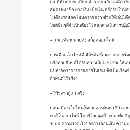
เว็บที่มีระบบระเบียบ ฝาก-ถอนอัตโนมัติ (A
สมัครสมาชิก ฝากเงิน เบิกเงิน หรือรับโบนัส 
ไม่ต้องรอแอดไม่นตรวจตรา ช่วยให้เล่นได้ต่อเ
ไซต์อื่นๆที่จำเป็นต้องใช้คนกลางในการปฏิบ
• เกมแท้จากค่ายดัง สล็อตออนไลน์
การเลือกเว็บไซต์ที่ มีลิขสิทธิ์เกมจากค่าย
หรือค่ายอื่นๆที่ได้รับความนิยม จะช่วยให
แปลงอัตราการจ่ายภายในเกม ซึ่งเป็นเรื่อง
กำหนดไว้จริงๆ
• รีวิวจากผู้เล่นจริง
ก่อนสมัครเว็บไหนก็ตาม ควรค้นหา รีวิวจากผู
คาสิโนออนไลน์ โดยรีวิวกลุ่มนี้จะบอกข้อดี
ระบบ ความรวดเร็วของการถอนเงิน ความบริสุท