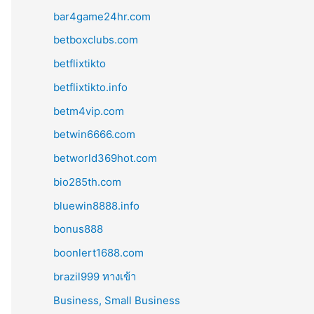
bar4game24hr.com
betboxclubs.com
betflixtikto
betflixtikto.info
betm4vip.com
betwin6666.com
betworld369hot.com
bio285th.com
bluewin8888.info
bonus888
boonlert1688.com
brazil999 ทางเข้า
Business, Small Business