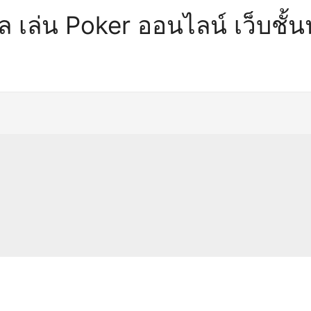
 เล่น Poker ออนไลน์ เว็บชั้