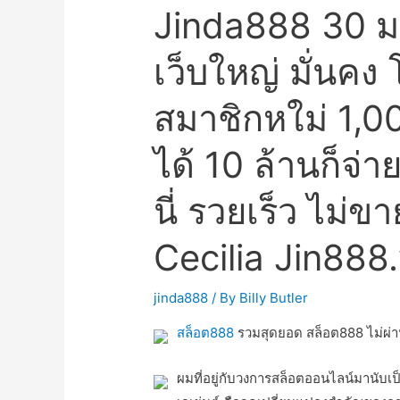
Jinda888 30 ม
เว็บใหญ่ มั่นคง
สมาชิกหใม่ 1,00
ได้ 10 ล้านก็จ่า
นี่ รวยเร็ว ไม่
Cecilia Jin888
jinda888
/ By
Billy Butler
สล็อต888
รวมสุดยอด สล็อต888 ไม่ผ่าน
ผมที่อยู่กับวงการสล็อตออนไลน์มานับเ