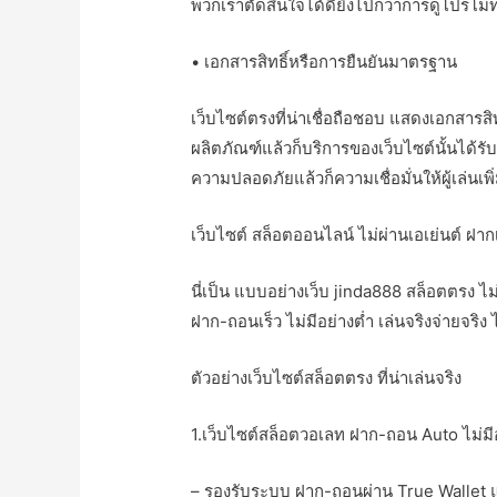
พวกเราตัดสินใจได้ดียิ่งไปกว่าการดูโปรโมท
• เอกสารสิทธิ์หรือการยืนยันมาตรฐาน
เว็บไซต์ตรงที่น่าเชื่อถือชอบ แสดงเอกสารสิท
ผลิตภัณฑ์แล้วก็บริการของเว็บไซต์นั้นได้
ความปลอดภัยแล้วก็ความเชื่อมั่นให้ผู้เล่นเพิ่ม
เว็บไซต์ สล็อตออนไลน์ ไม่ผ่านเอเย่นต์ ฝากเ
นี่เป็น แบบอย่างเว็บ jinda888 สล็อตตรง ไ
ฝาก-ถอนเร็ว ไม่มีอย่างต่ำ เล่นจริงจ่ายจริง 
ตัวอย่างเว็บไซต์สล็อตตรง ที่น่าเล่นจริง
1.เว็บไซต์สล็อตวอเลท ฝาก-ถอน Auto ไม่มี
– รองรับระบบ ฝาก-ถอนผ่าน True Wallet แบบ