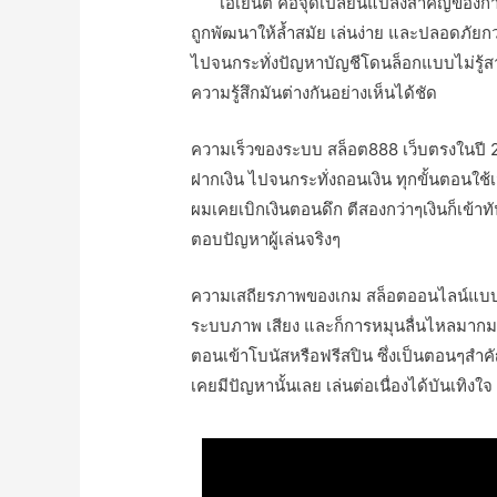
เอเย่นต์ คือจุดเปลี่ยนแปลงสำคัญของก
ถูกพัฒนาให้ล้ำสมัย เล่นง่าย และปลอดภัยกว่
ไปจนกระทั่งปัญหาบัญชีโดนล็อกแบบไม่รู้สา
ความรู้สึกมันต่างกันอย่างเห็นได้ชัด
ความเร็วของระบบ สล็อต888 เว็บตรงในปี 2
ฝากเงิน ไปจนกระทั่งถอนเงิน ทุกขั้นตอนใช้เว
ผมเคยเบิกเงินตอนดึก ตีสองกว่าๆเงินก็เข้าทันท
ตอบปัญหาผู้เล่นจริงๆ
ความเสถียรภาพของเกม สล็อตออนไลน์แบบใหม
ระบบภาพ เสียง และก็การหมุนลื่นไหลมากม
ตอนเข้าโบนัสหรือฟรีสปิน ซึ่งเป็นตอนๆสำคัญ 
เคยมีปัญหานั้นเลย เล่นต่อเนื่องได้บันเทิงใจ