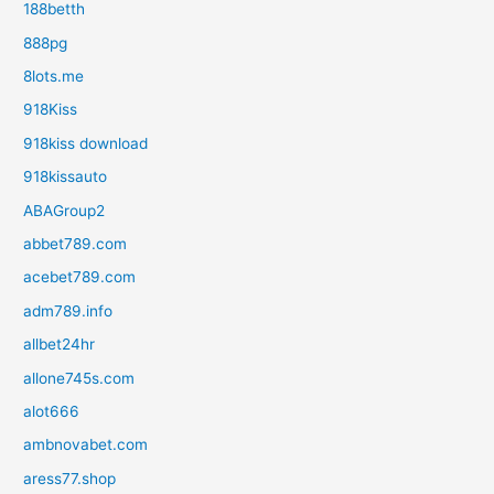
188betth
888pg
8lots.me
918Kiss
918kiss download
918kissauto
ABAGroup2
abbet789.com
acebet789.com
adm789.info
allbet24hr
allone745s.com
alot666
ambnovabet.com
aress77.shop