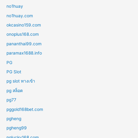
no1huay
no1huay.com
okcasino159.com
onoplus168.com
pananthai99.com
paramax1688.info
PG
PG Slot
pg slot ทางเข้า
pg สล็อต
pg77
pggold168bet.com
pgheng
pgheng99
pglucky168.com