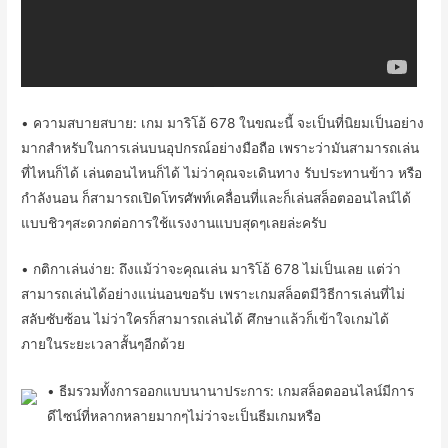
• ความสบายสบาย: เกม มาริโอ้ 678 ในขณะนี้ จะเป็นที่นิยมเป็นอย่าง
มากสำหรับในการเล่นบนอุปกรณ์อย่างมือถือ เพราะว่ามันสามารถเล่น
ที่ไหนก็ได้ เล่นตอนไหนก็ได้ ไม่ว่าคุณจะเดินทาง รับประทานข้าว หรือ
กำลังนอน ก็สามารถเปิดโทรศัพท์เคลื่อนที่และก็เล่นสล็อตออนไลน์ได้
แบบชิวๆสะดวกต่อการใช้แรงงานแบบสุดๆเลยล่ะครับ
• กติกาเล่นง่าย: ถึงแม้ว่าจะคุณเล่น มาริโอ้ 678 ไม่เป็นเลย แต่ว่า
สามารถเล่นได้อย่างแน่นอนขอรับ เพราะเกมสล็อตมีวิธีการเล่นที่ไม่
สลับซับซ้อน ไม่ว่าใครก็สามารถเล่นได้ ศึกษาแล้วก็เข้าใจเกมได้
ภายในระยะเวลาสั้นๆอีกด้วย
• ธีมรวมทั้งการออกแบบนานาประการ: เกมสล็อตออนไลน์มีการ
ดีไซน์ที่หลากหลายมากๆไม่ว่าจะเป็นธีมเกมหรือ