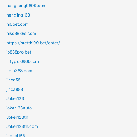
hengheng9899.com
hengjing168
hi6bet.com
hiso8888s.com
https://sretthi99.bet/enter/
ib888pro.bet
infyplus888.com
item388.com
jinda55
jinda888
Joker123
joker123auto
Joker123th
Joker123th.com
judhai168