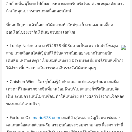
อีกด้วยนั้น ผู้ใดจะไปต้องการพลาดล่ะครับจริงไหม ด้วยเหตุผลดังกล่าว
ถ้าเกิดคุณปรารถนาเกมสล็อตออนไลน์
ที่ตอบปัญหา แล้วก็อยากได้ความท้าใหม่ๆล่ะก็ มาลองเกมสล็อต
ออนไลน์ของเรากันได้เลยครับผม เลทโก!
• Lucky Neko: เกม มาริโอ้678 ที่มีธีมเกมเป็นแมวกวักนำโชคสุด
สวย เกมสล็อตสไตล์ญี่ปุ่นที่ได้รับความนิยมอย่างมากในกลุ่มนัก
เดิมพัน เพราะเหตุว่าเป็นเกมที่เล่นง่าย มีระบบระเบียบฟรีสปินที่เข้าถึง
ได้ง่าย เพิ่มช่องทางในการชนะเงินรางวัลได้แบบสุดๆ
• Caishen Wins: ใครๆก็ต้องรู้จักกับเกมอาแปะแน่ๆครับผม เกมธีม
เทวดาที่โชคลาภจากจีนที่มาพร้อมฟีพบร์โบนัสและก็ฟรีสปินแบบจัด
เต็ม ระบบการเล่นไม่ซับซ้อน ทำให้เล่นง่าย สร้างผลกำไรจากแจ็คพอต
ของเกมได้แบบชิวๆ
• Fortune Ox:
mario678 com
เกมพี่วัวสุดหล่อขวัญใจมหาชนของ
คนเล่นสล็อตเลยล่ะนะครับ สายทุนน้อยจะชอบมากมายๆเนื่องจากว่านี่