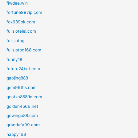
fiwdee.win
fortune99vip.com
fox689ok.com
fullsloteiei.com
fullslotpg
fullslotpg168.com
funny18
future24bet.com
gaojing888
gem99ths.com
goatza888fin.com
golden4566.net
gowingo88.com
grandufa99.com
happy168