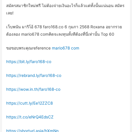
สมัครสมาชิกใหม่ฟรี ไม่ต้องจ่ายเงินอะไรก็แล้วแต่ทั้งนั้นแน่นอน สมัคร
เลย!
เว็บพนัน มาริโอ้ 678 faro168.co 6 กุมภา 2568 Roxana อยากรวย
ต้องลอง mario678 comคิดจะลงทุนทั้งทีต้องที่นี่เท่านั้น Top 60
ขอขอบพระคุณreference
mario678 com
https://bit.ly/faro168-co
https://rebrand.ly/faro168-co
https://wow.in.th/faro168-co
https://cutt.ly/Ee12ZZC8
https://t.co/eNrQ4EdsCZ
https://shorturl.asia/hXmNn