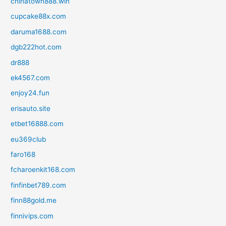
chinatown888.win
cupcake88x.com
daruma1688.com
dgb222hot.com
dr888
ek4567.com
enjoy24.fun
erisauto.site
etbet16888.com
eu369club
faro168
fcharoenkit168.com
finfinbet789.com
finn88gold.me
finnivips.com