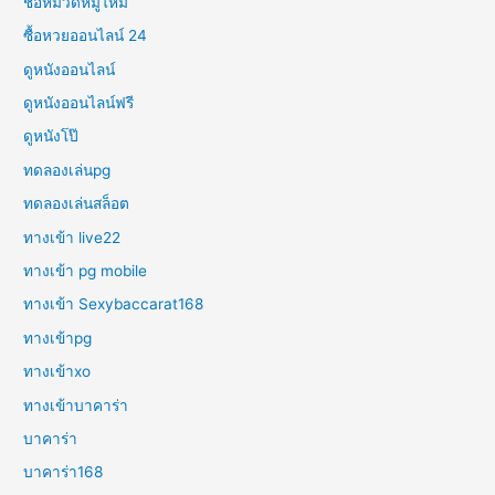
ชื่อหมวดหมู่ใหม่
ซื้อหวยออนไลน์ 24
ดูหนังออนไลน์
ดูหนังออนไลน์ฟรี
ดูหนังโป๊
ทดลองเล่นpg
ทดลองเล่นสล็อต
ทางเข้า live22
ทางเข้า pg mobile
ทางเข้า Sexybaccarat168
ทางเข้าpg
ทางเข้าxo
ทางเข้าบาคาร่า
บาคาร่า
บาคาร่า168