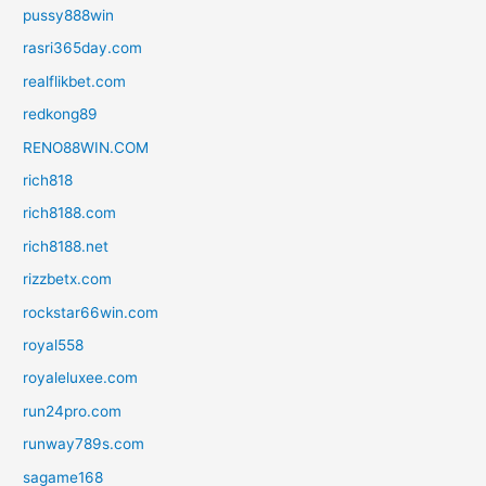
pussy888win
rasri365day.com
realflikbet.com
redkong89
RENO88WIN.COM
rich818
rich8188.com
rich8188.net
rizzbetx.com
rockstar66win.com
royal558
royaleluxee.com
run24pro.com
runway789s.com
sagame168