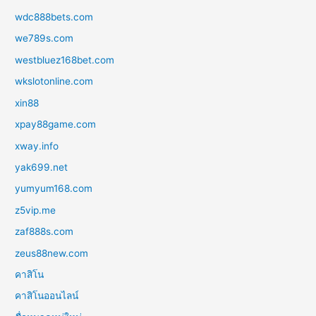
wdc888bets.com
we789s.com
westbluez168bet.com
wkslotonline.com
xin88
xpay88game.com
xway.info
yak699.net
yumyum168.com
z5vip.me
zaf888s.com
zeus88new.com
คาสิโน
คาสิโนออนไลน์