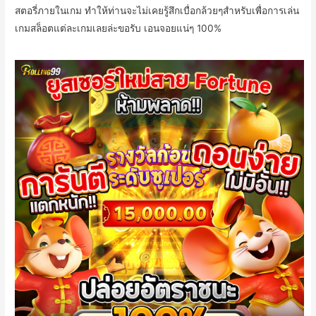
สตอรี่ภายในเกม ทำให้ท่านจะไม่เคยรู้สึกเบื่อกล้วยๆสำหรับเพื่อการเล่น
เกมสล็อตแต่ละเกมเลยล่ะขอรับ เอนจอยแน่ๆ 100%