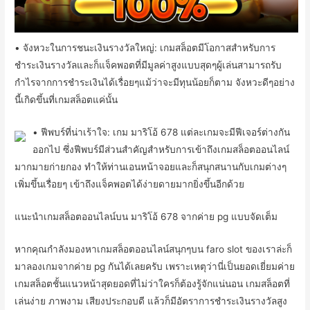
• จังหวะในการชนะเงินรางวัลใหญ่: เกมสล็อตมีโอกาสสำหรับการ
ชำระเงินรางวัลและก็แจ็คพอตที่มีมูลค่าสูงแบบสุดๆผู้เล่นสามารถรับ
กำไรจากการชำระเงินได้เรื่อยๆแม้ว่าจะมีทุนน้อยก็ตาม จังหวะดีๆอย่าง
นี้เกิดขึ้นที่เกมสล็อตแค่นั้น
• ฟีพบร์ที่น่าเร้าใจ: เกม มาริโอ้ 678 แต่ละเกมจะมีฟีเจอร์ต่างกัน
ออกไป ซึ่งฟีพบร์มีส่วนสำคัญสำหรับการเข้าถึงเกมสล็อตออนไลน์
มากมายก่ายกอง ทำให้ท่านเอนหน้าจอยและก็สนุกสนานกับเกมต่างๆ
เพิ่มขึ้นเรื่อยๆ เข้าถึงแจ็คพอตได้ง่ายดายมากยิ่งขึ้นอีกด้วย
แนะนำเกมสล็อตออนไลน์บน มาริโอ้ 678 จากค่าย pg แบบจัดเต็ม
หากคุณกำลังมองหาเกมสล็อตออนไลน์สนุกๆบน faro slot ของเราล่ะก็
มาลองเกมจากค่าย pg กันได้เลยครับ เพราะเหตุว่านี่เป็นยอดเยี่ยมค่าย
เกมสล็อตชั้นแนวหน้าสุดยอดที่ไม่ว่าใครก็ต้องรู้จักแน่นอน เกมสล็อตที่
เล่นง่าย ภาพงาม เสียงประกอบดี แล้วก็มีอัตราการชำระเงินรางวัลสูง