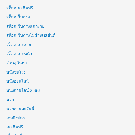
สล็อตเครดิตฟรี
สล็อตเว็บตรง
สล็อตเว็บตรงแตกง่าย
สล็อตเว็บตรงไม่ผ่านเอเย่นต์
สล็อตแตกง่าย
สล็อตแตกหนัก
สวนสุนันทา
หนังชนโรง
หนังออนไลน์
หนังออนไลน์ 2566
หวย
หวยฮานอยวันนี้
เกมยิงปลา
เครดิตฟรี