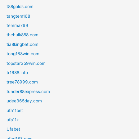
t88golds.com
tangtem168
temmax69
thehulk888.com
tia8kingbet.com
tong168win.com
topstar359win.com
tr1688.info
tree78999.com
tunder88express.com
udee365day.com
ufa11bet
ufa11k
Ufabet
ufad168.com