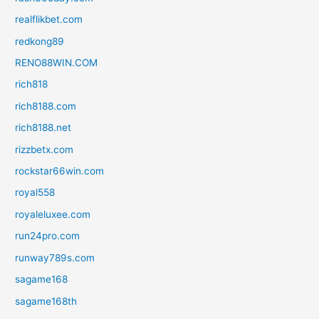
realflikbet.com
redkong89
RENO88WIN.COM
rich818
rich8188.com
rich8188.net
rizzbetx.com
rockstar66win.com
royal558
royaleluxee.com
run24pro.com
runway789s.com
sagame168
sagame168th