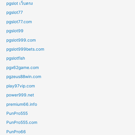
pgslot เว็บตรง
pgslot77
pgslot77.com
pgslot99
pgslot999.com
pgslot999bets.com
pgslotfish
pgx62game.com
pgzeus88win.com
play97vip.com
power999.net
premium66.info
PunPro555
PunPro555.com
PunPro66