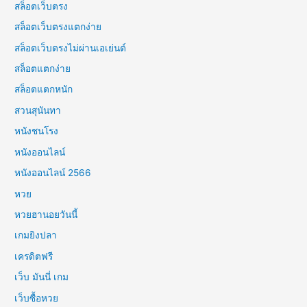
สล็อตเว็บตรง
สล็อตเว็บตรงแตกง่าย
สล็อตเว็บตรงไม่ผ่านเอเย่นต์
สล็อตแตกง่าย
สล็อตแตกหนัก
สวนสุนันทา
หนังชนโรง
หนังออนไลน์
หนังออนไลน์ 2566
หวย
หวยฮานอยวันนี้
เกมยิงปลา
เครดิตฟรี
เว็บ มันนี่ เกม
เว็บซื้อหวย