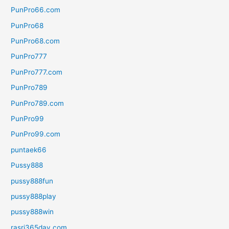
PunPro66.com
PunPro68
PunPro68.com
PunPro777
PunPro777.com
PunPro789
PunPro789.com
PunPro99
PunPro99.com
puntaek66
Pussy888
pussy888fun
pussy888play
pussy888win
rasri365day.com