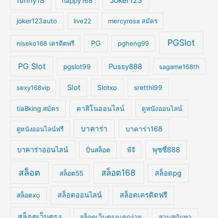
Joker123
funny18
happy168
joker123auto
live22
mercyrosa สมัคร
PGSlot
PG
niseko168 เครดิตฟรี
pgheng99
PG Slot
Pussy888
pgslot99
sagame168th
Slot
sexy168vip
Slotxo
sretthi99
คาสิโนออนไลน์
tia8king สมัคร
ดูหนังออนไลน์
บาคาร่า
บาคาร่า168
ดูหนังออนไลน์ฟรี
บาคาร่าออนไลน์
พุซซี่888
ปั่นสล็อต
พีจี
สล็อต
สล็อต168
สล็อตpg
สล็อต55
สล็อตออนไลน์
สล็อตเครดิตฟรี
สล็อตxo
สล็อตเว็บตรง
สล็อตเว็บตรงแตกง่าย
สวนสุนันทา