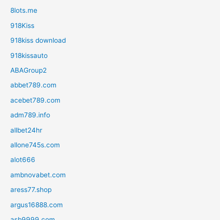
8lots.me
918Kiss
918kiss download
918kissauto
ABAGroup2
abbet789.com
acebet789.com
adm789.info
allbet24hr
allone745s.com
alot666
ambnovabet.com
aress77.shop
argus16888.com
asb9999.com