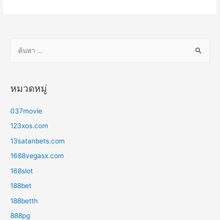
ค้
น
ห
า
หมวดหมู่
สำ
ห
037movie
รั
123xos.com
บ
13satanbets.com
:
1688vegasx.com
168slot
188bet
188betth
888pg