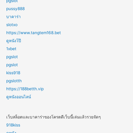
pgslot
pussy888
บาคาร่า
slotxo
https://www.tangtem168.bet
ดูหนังโป๊
1xbet
pgslot
pgslot
kiss918
pgslotth
https://188betth.vip
ดูหนังออนไลน์
เว็บสล็อตและบาคาร่าของโครตดีเว็บนี้เล่นแล้วรวยจัดๆ
918kiss