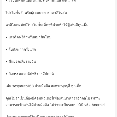
• ระบบเดิมพันอัตโนมัติ: ตั้งค่าพนันล่วงหน้าได้
โปรโมชั่นสำหรับผู้เล่นบาคาร่าคาสิโนสด
คาสิโนสดมักมีโปรโมชั่นเด็ดๆที่ช่วยทำให้ผู้เล่นมีทุนเพิ่ม
• เครดิตฟรีสำหรับสมาชิกใหม่
• โบนัสฝากครั้งแรก
• คืนยอดเสียรายวัน
• กิจกรรมแจกชิปฟรีรายสัปดาห์
เล่น sexyauto168 ผ่านมือถือ สะดวกทุกๆที่ ทุกเมื่อ
คุณไม่จำเป็นต้องมีคอมพิวเตอร์เพื่อเล่นบาคาร่าอีกต่อไป เพราะ
สามารถเข้าเล่นได้ผ่านมือถือ ไม่ว่าจะเป็นระบบ iOS หรือ Android
เปิดประสบการณ์ใหม่ไปกับบาคาร่าคาสิโนสด