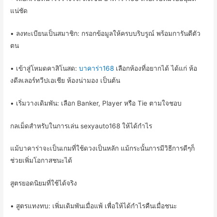
แน่ชัด
• ลงทะเบียนเป็นสมาชิก: กรอกข้อมูลให้ครบบริบรูณ์ พร้อมการันตีตัว
ตน
• เข้าสู่โหมดคาสิโนสด:
บาคาร่า168
เลือกห้องที่อยากได้ ได้แก่ ห้อ
งดีลเลอร์ทวีปเอเชีย ห้องน่ามอง เป็นต้น
• เริ่มวางเดิมพัน: เลือก Banker, Player หรือ Tie ตามใจชอบ
กลเม็ดสำหรับในการเล่น sexyauto168 ให้ได้กำไร
แม้บาคาร่าจะเป็นเกมที่ใช้ดวงเป็นหลัก แม้กระนั้นการมีวิธีการดีๆก็
ช่วยเพิ่มโอกาสชนะได้
สูตรยอดนิยมที่ใช้ได้จริง
• สูตรแทงทบ: เพิ่มเดิมพันเมื่อแพ้ เพื่อให้ได้กำไรคืนเมื่อชนะ