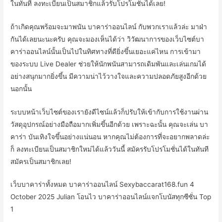
ในทันที ลงทะเบียนเป็นสมาชิกแล้วรับโปรโมชั่นได้เลย!
ถ้าเกิดคุณพร้อมจะมาพนัน บาคาร่าออนไลน์ กับพวกเราแล้วล่ะ มาฝ่า
กันได้เลยนะนะครับ คุณจะมองเห็นได้ว่า วิวัฒนาการของเว็บไซต์บา
คาร่าออนไลน์นั้นเป็นไปในทิศทางที่ดียิ่งขึ้นเยอะแค่ไหน การเข้ามา
ของระบบ Live Dealer ช่วยให้นักพนันสามารถเดิมพันและเล่นเกมได้
อย่างสนุกมากยิ่งขึ้น มีความน่าไว้วางใจและความปลอดภัยสูงอีกด้วย
นอกนั้น
ระบบหน้าเว็บไซต์ของเรายังดีไซน์แล้วก็ปรับให้เข้ากับการใช้งานผ่าน
วัสดุอุปกรณ์อย่างมือถือมากเพิ่มขึ้นอีกด้วย เพราะฉะนั้น คุณจะเล่น บา
คาร่า บันเทิงใจขึ้นอย่างแน่นอน หากคุณไม่ต้องการที่จะอยากพลาดล่ะ
ก็ ลงทะเบียนเป็นสมาชิกใหม่ได้แล้ววันนี้ สมัครรับโปรโมชั่นได้ในทันที
สมัครเป็นสมาชิกเลย!
เว็บบาคาร่าทั้งหมด บาคาร่าออนไลน์ Sexybaccarat168.fun 4
October 2025 Julian โอนไว บาคาร่าออนไลน์แจกโบนัสทุกซีซั่น Top
1