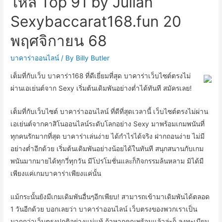
ไหล Top 91 by Julian
Sexybaccarat168.fun 20
พฤศจิกายน 68
บาคาร่าออนไลน์
/ By
Billy Butler
เต็มที่กับเว็บ บาคาร่า168 ที่ดีเยี่ยมที่สุด บาคาร่าเว็บไซต์ตรงไม่
ผ่านเอเย่นต์จาก Sexy เริ่มต้นเดิมพันอย่างต่ำได้ทันที สมัครเลย!
เต็มที่กับเว็บไซต์ บาคาร่าออนไลน์ ที่ดีที่สุดเวลานี้ เว็บไซต์ตรงไม่ผ่าน
เอเย่นต์จากคาสิโนออนไลน์ระดับโลกอย่าง Sexy มาพร้อมเกมพนันที่
ทุกคนรักมากที่สุด บาคาร่าเล่นง่าย ได้กำไรได้จริง ฝากถอนง่าย ไม่มี
อย่างต่ำอีกด้วย เริ่มต้นเดิมพันอย่างน้อยได้ในทันที สนุกสนานกับเกม
พนันมากมายได้ทุกวี่ทุกวัน มีโปรโมชั่นและก็กิจกรรมล้นหลาม มิได้มี
เพียงแค่เกมบาคาร่าเพียงแค่นั้น
แม้กระนั้นยังมีเกมเดิมพันอื่นๆอีกเพียบ! สามารถเข้ามาเดิมพันได้ตลอด
1 วันอีกด้วย บอกเลยว่า บาคาร่าออนไลน์ เว็บตรงของพวกเราเป็น
มากกว่าเว็บตรงปกติอย่างแน่แท้ ถ้าหากคุณพร้อมแล้วล่ะก็ ลงทะเบียน