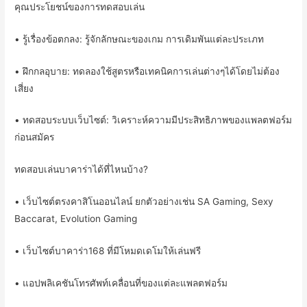
คุณประโยชน์ของการทดสอบเล่น
• รู้เรื่องข้อตกลง: รู้จักลักษณะของเกม การเดิมพันแต่ละประเภท
• ฝึกกลอุบาย: ทดลองใช้สูตรหรือเทคนิคการเล่นต่างๆได้โดยไม่ต้อง
เสี่ยง
• ทดสอบระบบเว็บไซต์: วิเคราะห์ความมีประสิทธิภาพของแพลตฟอร์ม
ก่อนสมัคร
ทดสอบเล่นบาคาร่าได้ที่ไหนบ้าง?
• เว็บไซต์ตรงคาสิโนออนไลน์ ยกตัวอย่างเช่น SA Gaming, Sexy
Baccarat, Evolution Gaming
• เว็บไซต์บาคาร่า168 ที่มีโหมดเดโมให้เล่นฟรี
• แอปพลิเคชันโทรศัพท์เคลื่อนที่ของแต่ละแพลตฟอร์ม