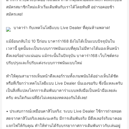
สมัครสมาชิกใหม่แล้วเริ่มเดิมพันกับเราได้โดยทันที อย่ารอคอยช้า
สมัครเลย!
บาคาร่า กับเทคโนโลยีแบบ Live Dealer ที่คุณห้ามพลาด!
แม้ย้อนกลับไป 10 ปีก่อน บาคาร่า168 ยังไม่ได้เป็นแบบปัจจุบันใน
เวลานี้ ยุคนั้นจะเป็นระบบการพนันแบบที่คุณไม่มีทางได้มองเห็นหน้า
ดีลเลอร์อย่างแน่นอน แม้กระนั้นในปัจจุบัน บาคาร่า168 เว็บไซต์ตรง
ปรับปรุงและก็ปรับแต่งระบบการพนันแบบใหม่
ทำให้คุณสามารถเห็นหน้าดีลเลอร์รวมทั้งเกมพนันได้อย่างเห็นได้ชัด
หรือที่เรียกว่าเทคโนโลยีแบบ Live Dealer นั่นเองขอรับ ซึ่งนี่แหละครับ
เป็นสิ่งที่แปลงโลกการเดิมพันบาคาร่าแบบหลังมือเป็นหน้ามือเลยล่ะ
ครับ คนใดกันแน่ที่ยังไม่เคยลองทดลองกันได้เลย!
• ประสบการณ์เหมือนคาสิโนจริง: ระบบ Live Dealer ใช้การถ่ายทอด
สดจากคาสิโนจริงเลยล่ะนะครับ มีการเดิมพันจริง มีดีลเลอร์จริงมาคอย
แจกไพ่ให้กับคุณ ทำให้ท่านได้รับบรรยากาศการเดิมพันราวกับเล่นอยู่