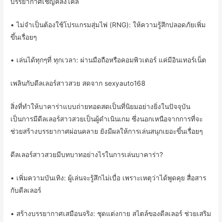
บรรยากาศเชิญคลั่งไคล้
• ไม่จำเป็นต้องใช้โปรแกรมสุ่มไพ่ (RNG): ให้ความรู้สึกปลอดภัยเพิ่ม
ขึ้นเรื่อยๆ
• เล่นได้ทุกๆที่ ทุกเวลา: ผ่านมือถือหรือคอมพิวเตอร์ แค่มีอินเทอร์เน็ต
เพลินกับดีลเลอร์สาวสวย สดจาก sexyauto168
สิ่งที่ทำให้บาคาร่าแบบถ่ายทอดสดเป็นที่นิยมอย่างยิ่งในปัจจุบัน
เป็นการมีดีลเลอร์สาวสวยเป็นผู้ดำเนินเกม ซึ่งนอกเหนือจากการที่จะ
ช่วยสร้างบรรยากาศผ่อนคลาย ยังมีผลให้การเล่นสนุกเยอะขึ้นเรื่อยๆ
ดีลเลอร์สาวสวยมีบทบาทอย่างไรในการเล่นบาคาร่า?
• เพิ่มความบันเทิง: ผู้เล่นจะรู้สึกไม่เบื่อ เพราะเหตุว่าได้พูดคุย สื่อสาร
กับดีลเลอร์
• สร้างบรรยากาศเสมือนจริง: ชุดแต่งกาย สไตล์ของดีลเลอร์ ช่วยเสริม