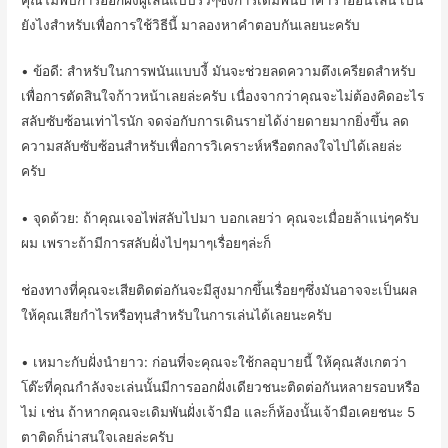
ยังไงสำหรับเพื่อการใช้วิธีนี้ มาลองหาคำตอบกันเลยนะครับ
• ข้อดี: สำหรับในการพนันแบบงี้ มันจะช่วยลดความตึงเครียดสำหรับ
เพื่อการตัดสินใจก้าวหน้าเลยล่ะครับ เนื่องจากว่าคุณจะไม่ต้องคิดอะไร
สลับซับซ้อนเท่าไรนัก จดจ่อกับการเดินรายได้ง่ายดายมากยิ่งขึ้น ลด
ความสลับซับซ้อนสำหรับเพื่อการวิเคราะห์หรือตกลงใจไปได้เลยล่ะ
ครับ
• จุดด้วย: ถ้าคุณเจอไพ่สลับไปมา บอกเลยว่า คุณจะเมื่อยล้าแน่ๆครับ
ผม เพราะถ้ามีการสลับฝั่งไปๆมาๆเรื่อยๆล่ะก็
ช่องทางที่คุณจะเสียติดต่อกันจะมีสูงมากขึ้นเรื่อยๆซึ่งมันอาจจะเป็นผล
ให้คุณเสียกำไรหรือทุนสำหรับในการเล่นได้เลยนะครับ
• เหมาะกับฝั่งนำยาว: ก่อนที่จะคุณจะใช้กลอุบายนี้ ให้คุณสังเกตว่า
โต๊ะที่คุณกำลังจะเล่นนั้นมีการออกฝั่งเดียวชนะติดต่อกันหลายรอบหรือ
ไม่ เช่น ถ้าหากคุณจะเดิมพันฝั่งเจ้ามือ และก็ห้องนั้นเจ้ามือเคยชนะ 5
ตาติดก็น่าสนใจเลยล่ะครับ