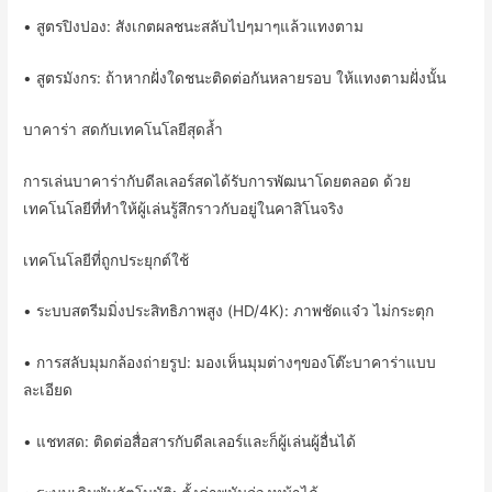
• สูตรปิงปอง: สังเกตผลชนะสลับไปๆมาๆแล้วแทงตาม
• สูตรมังกร: ถ้าหากฝั่งใดชนะติดต่อกันหลายรอบ ให้แทงตามฝั่งนั้น
บาคาร่า สดกับเทคโนโลยีสุดล้ำ
การเล่นบาคาร่ากับดีลเลอร์สดได้รับการพัฒนาโดยตลอด ด้วย
เทคโนโลยีที่ทำให้ผู้เล่นรู้สึกราวกับอยู่ในคาสิโนจริง
เทคโนโลยีที่ถูกประยุกต์ใช้
• ระบบสตรีมมิ่งประสิทธิภาพสูง (HD/4K): ภาพชัดแจ๋ว ไม่กระตุก
• การสลับมุมกล้องถ่ายรูป: มองเห็นมุมต่างๆของโต๊ะบาคาร่าแบบ
ละเอียด
• แชทสด: ติดต่อสื่อสารกับดีลเลอร์และก็ผู้เล่นผู้อื่นได้