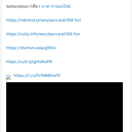
ขอขอบคุณมากที่มา
บาคาร่าออนไลน์
https://rebrand.ly/sexybaccarat168-fun
https://cutly.info/sexybaccarat168-fun
https://shorturl.asia/gWivc
https://cutt.ly/grXxKaPR
https://t.co/fV1MMEIwfV