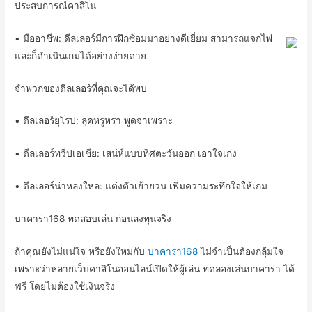
ประสบการณ์คาสิโน
• มืออาชีพ: ดีลเลอร์มีการฝึกซ้อมมาอย่างดีเยี่ยม สามารถแจกไพ่
และก็ดำเนินเกมได้อย่างง่ายดาย
จำพวกของดีลเลอร์ที่คุณจะได้พบ
• ดีลเลอร์ยุโรป: ลุคหรูหรา พูดจาเพราะ
• ดีลเลอร์ทวีปเอเชีย: เสน่ห์แบบทิศตะวันออก เอาใจเก่ง
• ดีลเลอร์น่าหลงใหล: แต่งตัวเย้ายวน เพิ่มความระทึกใจให้เกม
บาคาร่า168 ทดสอบเล่น ก่อนลงทุนจริง
ถ้าคุณยังไม่แน่ใจ หรือยังใหม่กับ
บาคาร่า168
ไม่จำเป็นต้องกลุ้มใจ
เพราะว่าหลายเว็บคาสิโนออนไลน์เปิดให้ผู้เล่น ทดลองเล่นบาคาร่า ได้
ฟรี โดยไม่ต้องใช้เงินจริง