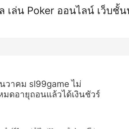
 เล่น Poker ออนไลน์ เว็บชั้
ันวาคม sl99game ไม่
ีหมดอายุถอนแล้วได้เงินชัวร์