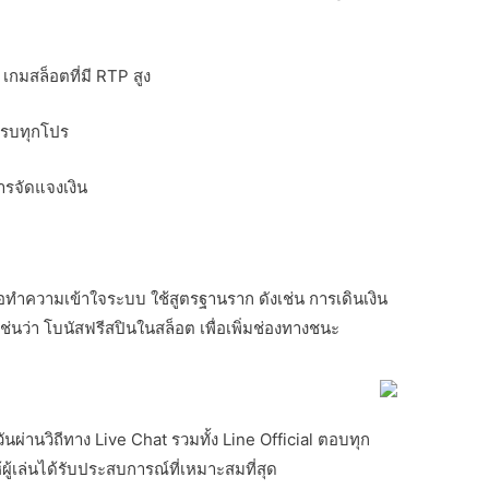
เกมสล็อตที่มี RTP สูง
้ครบทุกโปร
ารจัดแจงเงิน
่อทำความเข้าใจระบบ ใช้สูตรฐานราก ดังเช่น การเดินเงิน
เช่นว่า โบนัสฟรีสปินในสล็อต เพื่อเพิ่มช่องทางชนะ
ผ่านวิถีทาง Live Chat รวมทั้ง Line Official ตอบทุก
ผู้เล่นได้รับประสบการณ์ที่เหมาะสมที่สุด