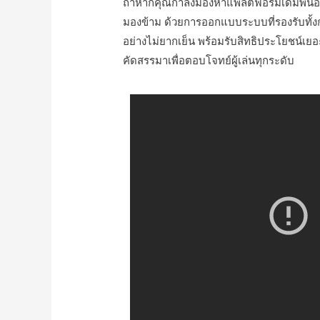
ถ้าหากคุณกำลังมองหาแพลตฟอร์มเดิมพันออน
มองข้าม ด้วยการออกแบบระบบที่รองรับทั้
อย่างไม่ยากเย็น พร้อมรับสิทธิประโยชน์เยอ
คัดสรรมาเพื่อตอบโจทย์ผู้เล่นทุกระดับ