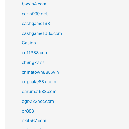
bwvip4.com
carlo999.net
cashgame168
cashgame168x.com
Casino
cc11388.com
chang7777
chinatown888.win
cupcake88x.com
daruma1688.com
dgb222hot.com
dr888
ek4567.com