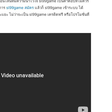
ไลน์ที่มีความน่าไว้ใจ sl99game เป็นคำตอบที่ไม่ควร
งการ
sl99game สมัคร
แล้วก็ sl99game เข้าระบบ ได้
ะแยะ ไม่ว่าจะเป็น sl99game เครดิตฟรี หรือโปรโมชั่นที่