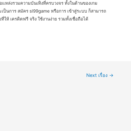
คือแหล่งรวมความบันเทิงที่ครบวงจร ทั้งในด้านของเกม
ะเป็นการ สมัคร sl99game หรือการ เข้าสู่ระบบ ก็สามารถ
่ให้ เครดิตฟรี จริง ใช้งานง่าย รวมทั้งเชื่อถือได้
Next เรื่อง
→