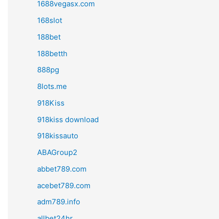
1688vegasx.com
168slot
188bet
188betth
888pg
8lots.me
918Kiss
918kiss download
918kissauto
ABAGroup2
abbet789.com
acebet789.com
adm789.info
allbet24hr