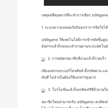
เหตุผลที่คุณควรที่จะทำการเลือก sl99gam
1. ระบบความปลอดภัยป้อมปราการจิตใจได
sl99game ใช้เทคโนโลยีการเข้ารหัสขั้นสูงเ
ยังฝากแล้วก็ถอนจะทำงานผ่านระบบอัตโนมัต
2. การสมัครสมาชิกที่ง่ายแล้วก็รวดเร็ว
เพียงแต่กรอกเบอร์โทรศัพท์ ตั้งรหัสผ่าน แ
ทันที ไม่จำเป็นต้องใช้เอกสารยุ่งยาก
3. โปรโมชั่นแล้วก็เครดิตฟรีที่ยั่วยวนใ
สมาชิกใหม่สามารถรับ sl99game เครดิตฟรี 