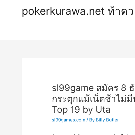
pokerkurawa.net ท้าดวล
sl99game สมัคร 8 ธ
กระตุกแม้เน็ตช้าไม่ม
Top 19 by Uta
sl99games.com
/ By
Billy Butler