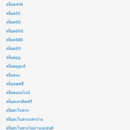
สล็อต456
สล็อต55
สล็อต66
สล็อต666
สล็อต888
สล็อต99
สล็อตpg
สล็อตpgแท้
สล็อตxo
สล็อตพุซซี่
สล็อตออนไลน์
สล็อตเครดิตฟรี
สล็อตเว็บตรง
สล็อตเว็บตรงแตกง่าย
สล็อตเว็บตรงไม่ผ่านเอเย่นต์