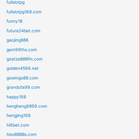
fullslotpg
fullslotpg168.com
funny18
future24bet.com
gaojing888
gem99ths.com
goatza888fin.com
golden4566.net
gowingo88.com
grandufa99.com
happy168
hengheng9899.com
hengjing168
hi6bet.com
hiso8888s.com