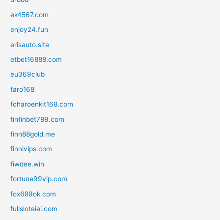
ek4567.com
enjoy24.fun
erisauto.site
etbet16888.com
eu369club
faro168
fcharoenkit168.com
finfinbet789.com
finn88gold.me
finnivips.com
fiwdee.win
fortune99vip.com
fox689ok.com
fullsloteiei.com