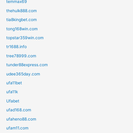
temmax69
thehulk888.com
tia8kingbet.com
tong168win.com
topstar359win.com
tr1688.info
tree78999.com
tunder88express.com
udee365day.com
ufa11bet
ufa11k
Ufabet
ufad168.com
ufaheno88.com
ufam11.com