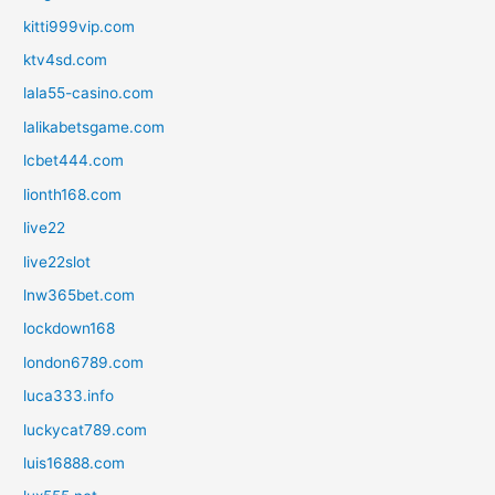
kitti999vip.com
ktv4sd.com
lala55-casino.com
lalikabetsgame.com
lcbet444.com
lionth168.com
live22
live22slot
lnw365bet.com
lockdown168
london6789.com
luca333.info
luckycat789.com
luis16888.com