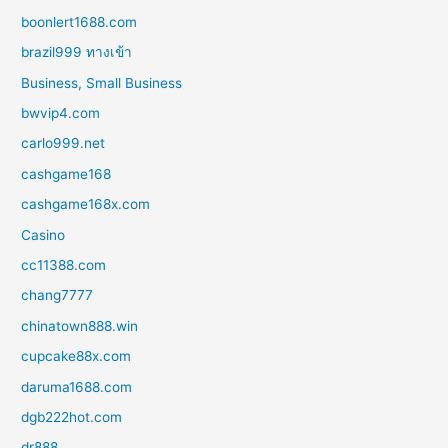
boonlert1688.com
brazil999 ทางเข้า
Business, Small Business
bwvip4.com
carlo999.net
cashgame168
cashgame168x.com
Casino
cc11388.com
chang7777
chinatown888.win
cupcake88x.com
daruma1688.com
dgb222hot.com
dr888