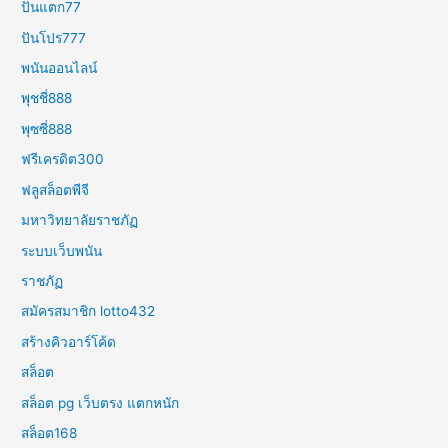
ปั่นแตก77
ปันโปร777
พนันออนไลน์
พุชชี่888
พุซซี่888
ฟรีเครดิต300
ฟลูสล็อตพีจี
มหาวิทยาลัยราชภัฏ
ระบบเว็บพนัน
ราชภัฏ
สมัครสมาชิก lotto432
สร้างคิวอาร์โค้ด
สล็อต
สล็อต pg เว็บตรง แตกหนัก
สล็อต168