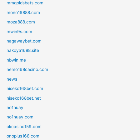
mmgoldsbets.com
mono16888.com
moza888.com
mwin9s.com
nagawaybet.com
nakoya1688.site
nbwin.me
nemo168casino.com
news
niseko168bet.com
niseko168bet.net
no1huay
no1huay.com
okcasino159.com
onoplus168.com