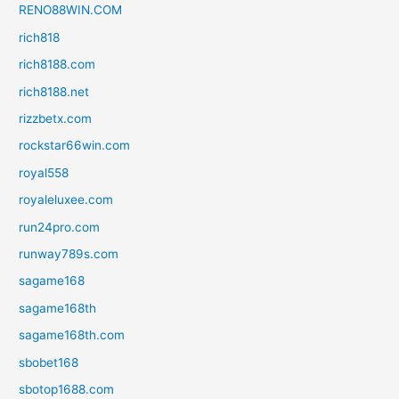
RENO88WIN.COM
rich818
rich8188.com
rich8188.net
rizzbetx.com
rockstar66win.com
royal558
royaleluxee.com
run24pro.com
runway789s.com
sagame168
sagame168th
sagame168th.com
sbobet168
sbotop1688.com