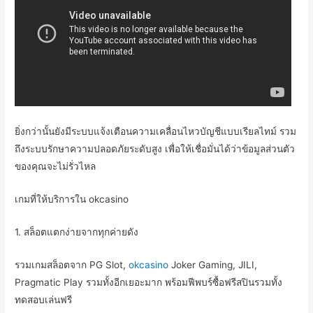
ยิ่งกว่านั้นยังมีระบบแจ้งเตือนความเคลื่อนไหวบัญชีแบบเรียลไทม์ รวม
ถึงระบบรักษาความปลอดภัยระดับสูง เพื่อให้เชื่อมั่นได้ว่าข้อมูลส่วนตัว
ของคุณจะไม่รั่วไหล
เกมที่ให้บริการใน okcasino
1. สล็อตแตกง่ายจากทุกค่ายดัง
รวมเกมสล็อตจาก PG Slot,
okcasino
Joker Gaming, JILI,
Pragmatic Play รวมทั้งอีกเยอะมาก พร้อมฟีพบร์ซื้อฟรีสปินรวมทั้ง
ทดสอบเล่นฟรี