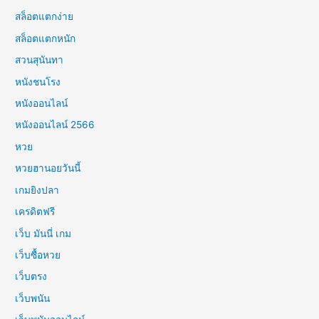
สล็อตแตกง่าย
สล็อตแตกหนัก
สวนสุนันทา
หนังชนโรง
หนังออนไลน์
หนังออนไลน์ 2566
หวย
หวยฮานอยวันนี้
เกมยิงปลา
เครดิตฟรี
เว็บ มันนี่ เกม
เว็บซื้อหวย
เว็บตรง
เว็บพนัน