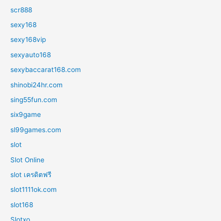
scr888
sexy168
sexy168vip
sexyauto168
sexybaccarat168.com
shinobi24hr.com
sing55fun.com
six9game
sl99games.com
slot
Slot Online
slot เครดิตฟรี
slot1111ok.com
slot168
Slotxo