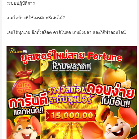
ระบบปฏิบัติการ
เกมใดบ้างที่ใช้เครดิตฟรีเล่นได้?
เล่นได้ทุกเกม อีกทั้งสล็อต คาสิโนสด เกมยิงปลา และก็กีฬาออนไลน์