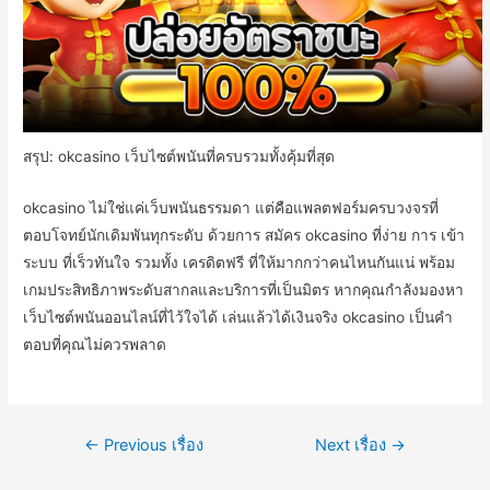
สรุป: okcasino เว็บไซต์พนันที่ครบรวมทั้งคุ้มที่สุด
okcasino ไม่ใช่แค่เว็บพนันธรรมดา แต่คือแพลตฟอร์มครบวงจรที่
ตอบโจทย์นักเดิมพันทุกระดับ ด้วยการ สมัคร okcasino ที่ง่าย การ เข้า
ระบบ ที่เร็วทันใจ รวมทั้ง เครดิตฟรี ที่ให้มากกว่าคนไหนกันแน่ พร้อม
เกมประสิทธิภาพระดับสากลและบริการที่เป็นมิตร หากคุณกำลังมองหา
เว็บไซต์พนันออนไลน์ที่ไว้ใจได้ เล่นแล้วได้เงินจริง okcasino เป็นคำ
ตอบที่คุณไม่ควรพลาด
แนะแนว
←
Previous เรื่อง
Next เรื่อง
→
เรื่อง