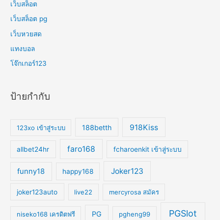
เว็บสล็อต
เว็บสล็อต pg
เว็บหวยสด
แทงบอล
โจ๊กเกอร์123
ป้ายกำกับ
918Kiss
188betth
123xo เข้าสู่ระบบ
faro168
allbet24hr
fcharoenkit เข้าสู่ระบบ
Joker123
funny18
happy168
joker123auto
live22
mercyrosa สมัคร
PGSlot
PG
niseko168 เครดิตฟรี
pgheng99