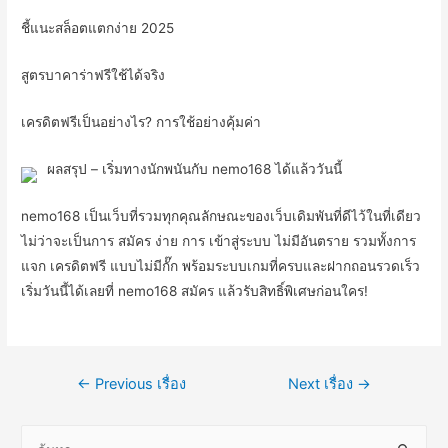
ชี้แนะสล็อตแตกง่าย 2025
สูตรบาคาร่าฟรีใช้ได้จริง
เครดิตฟรีเป็นอย่างไร? การใช้อย่างคุ้มค่า
ผลสรุป – เริ่มทางนักพนันกับ nemo168 ได้แล้ววันนี้
nemo168 เป็นเว็บที่รวมทุกคุณลักษณะของเว็บเดิมพันที่ดีไว้ในที่เดียว
ไม่ว่าจะเป็นการ สมัคร ง่าย การ เข้าสู่ระบบ ไม่มีอันตราย รวมทั้งการ
แจก เครดิตฟรี แบบไม่มีกั๊ก พร้อมระบบเกมที่ครบและฝากถอนรวดเร็ว
เริ่มวันนี้ได้เลยที่ nemo168 สมัคร แล้วรับสิทธิ์พิเศษก่อนใคร!
แนะแนว
←
Previous เรื่อง
Next เรื่อง
→
เรื่อง
ค้