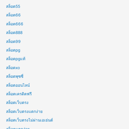
สล็อต55
สล็อต66
สล็อต666
สล็อต888
สล็อต99
สล็อตpg
สล็อตpgแท้
สล็อตxo
สล็อตพุซซี่
สล็อตออนไลน์
สล็อตเครดิตฟรี
สล็อตเว็บตรง
สล็อตเว็บตรงแตกง่าย
สล็อตเว็บตรงไม่ผ่านเอเย่นต์
สล็อตแตกง่าย