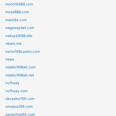
mono16888.com
moza888.com
mwin9s.com
nagawaybet.com
nakoya1688.site
nbwin.me
nemo168casino.com
news
niseko168bet.com
niseko168bet.net
no1huay
no1huay.com
okcasino159.com
onoplus168.com
pananthai99.com