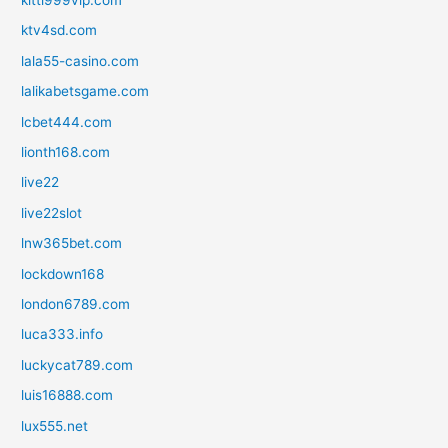
ktv4sd.com
lala55-casino.com
lalikabetsgame.com
lcbet444.com
lionth168.com
live22
live22slot
lnw365bet.com
lockdown168
london6789.com
luca333.info
luckycat789.com
luis16888.com
lux555.net