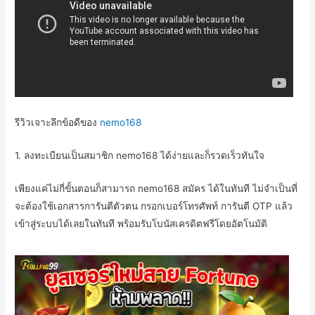
รีวิวเจาะลึกข้อดีของ
nemo168
1. ลงทะเบียนเป็นสมาชิก nemo168 ได้ง่ายและก็รวดเร็วทันใจ
เพียงแค่ไม่กี่ขั้นตอนก็สามารถ nemo168 สมัคร ได้ในทันที ไม่จำเป็นที่
จะต้องใช้เอกสารการันตีตัวตน กรอกเบอร์โทรศัพท์ การันตี OTP แล้ว
เข้าสู่ระบบได้เลยในทันที พร้อมรับโบนัสเครดิตฟรีโดยอัตโนมัติ