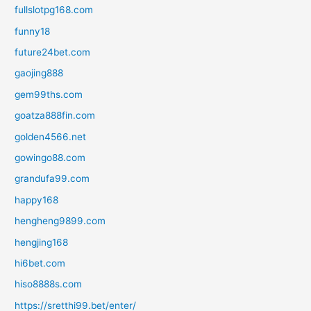
fullslotpg168.com
funny18
future24bet.com
gaojing888
gem99ths.com
goatza888fin.com
golden4566.net
gowingo88.com
grandufa99.com
happy168
hengheng9899.com
hengjing168
hi6bet.com
hiso8888s.com
https://sretthi99.bet/enter/