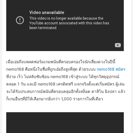
เมื่อเอ่ยถึงแพลตฟอร์มเกมพนันที่ครอบครองใจนักเสี่ยงดวงในปีนี้
nemo168 คือหนึ่งในชื่อที่ถูกเอ๋ยถึงสูงที่สุด ด้วยระบบ
nemo168 สมัคร
ที่ง่าย เร็ว ไม่สลับซับซ้อน nemo168 เข้าสู่ระบบ ได้ทุกวัสดุอุปกรณ์
ตลอด 1 วัน และมี nemo168 เครดิตฟรี แจกจริงตั้งแต่เริ่มสมัคร ผู้เล่น
จะได้รับประสบการณ์พนันที่ครอบคลุมอีกทั้งสล็อต คาสิโน ยิงปลา แล้ว
ก็เกมอื่นๆที่มีให้เลือกมากยิ่งกว่า 1,000 รายการในที่เดียว