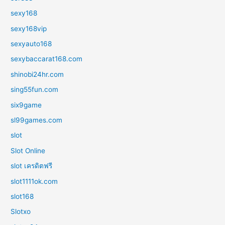
sexy168
sexy168vip
sexyauto168
sexybaccarat168.com
shinobi24hr.com
sing55fun.com
six9game
sl99games.com
slot
Slot Online
slot เครดิตฟรี
slot1111ok.com
slot168
Slotxo