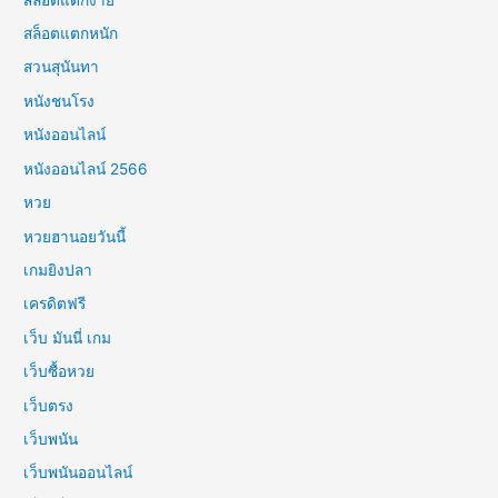
สล็อตแตกหนัก
สวนสุนันทา
หนังชนโรง
หนังออนไลน์
หนังออนไลน์ 2566
หวย
หวยฮานอยวันนี้
เกมยิงปลา
เครดิตฟรี
เว็บ มันนี่ เกม
เว็บซื้อหวย
เว็บตรง
เว็บพนัน
เว็บพนันออนไลน์