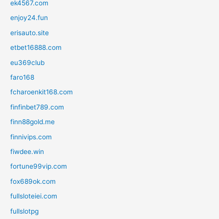
ek4567.com
enjoy24.fun
erisauto.site
etbet16888.com
eu369club
faro168
fcharoenkit168.com
finfinbet789.com
finn88gold.me
finnivips.com
fiwdee.win
fortune99vip.com
fox689ok.com
fullsloteiei.com
fullslotpg