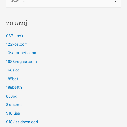
น
ห
า
หมวดหมู่
สำ
ห
037movie
รั
123xos.com
บ
13satanbets.com
:
1688vegasx.com
168slot
188bet
188betth
888pg
8lots.me
918Kiss
918kiss download