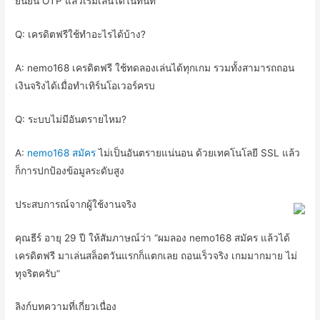
ยืนยัน OTP แล้วเริ่มเล่นได้ในทันที
Q: เครดิตฟรีใช้ทำอะไรได้บ้าง?
A: nemo168 เครดิตฟรี ใช้ทดลองเล่นได้ทุกเกม รวมทั้งสามารถถอน
เงินจริงได้เมื่อทำเทิร์นโอเวอร์ครบ
Q: ระบบไม่มีอันตรายไหม?
A:
nemo168 สมัคร
ไม่เป็นอันตรายแน่นอน ด้วยเทคโนโลยี SSL แล้ว
ก็การปกป้องข้อมูลระดับสูง
ประสบการณ์จากผู้ใช้งานจริง
คุณธีร์ อายุ 29 ปี ให้สัมภาษณ์ว่า “ผมลอง nemo168 สมัคร แล้วได้
เครดิตฟรี มาเล่นสล็อตวันแรกก็แตกเลย ถอนเร็วจริง เกมมากมาย ไม่
ทุจริตครับ”
ลิงก์บทความที่เกี่ยวเนื่อง