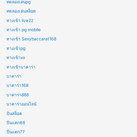
ทดลองเล่นpg
ทดลองเล่นสล็อต
ทางเข้า live22
ทางเข้า pg mobile
ทางเข้า Sexybaccarat168
ทางเข้าpg
ทางเข้าxo
ทางเข้าบาคาร่า
บาคาร่า
บาคาร่า168
บาคาร่า888
บาคาร่าออนไลน์
ปั่นสล็อต
ปั่นแตก66
ปั่นแตก77