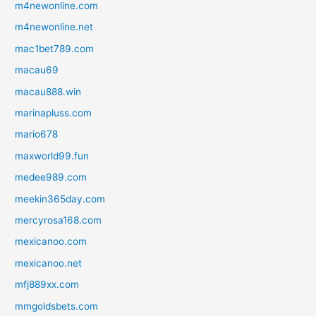
m4newonline.com
m4newonline.net
mac1bet789.com
macau69
macau888.win
marinapluss.com
mario678
maxworld99.fun
medee989.com
meekin365day.com
mercyrosa168.com
mexicanoo.com
mexicanoo.net
mfj889xx.com
mmgoldsbets.com