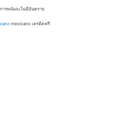
่าทุกการพนันจะไม่มีอันตราย
icano
mexicano เครดิตฟรี