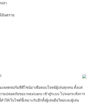
ิงปลา
่มีอันตราย
o
็นแพลตฟอร์มที่ดีไซน์มาเพื่อตอบโจทย์ผู้เล่นทุกคน ตั้งแต่
วามปลอดภัยของ mexicano เข้าสู่ระบบ ไปจนกระทั่งการ
้ทำให้เว็บไซต์นี้เหมาะกับอีกทั้งผู้เล่นมือใหม่และผู้เล่น