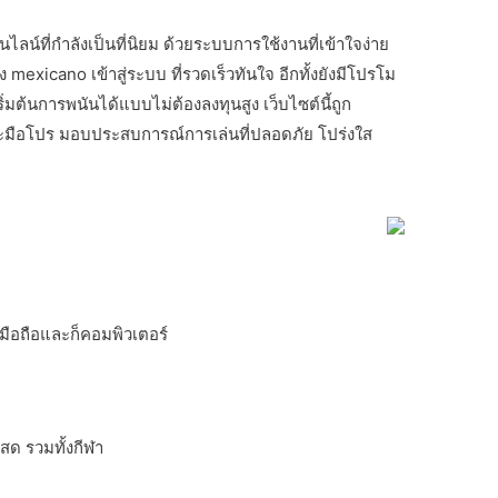
น์ที่กำลังเป็นที่นิยม ด้วยระบบการใช้งานที่เข้าใจง่าย
 mexicano เข้าสู่ระบบ ที่รวดเร็วทันใจ อีกทั้งยังมีโปรโม
เริ่มต้นการพนันได้แบบไม่ต้องลงทุนสูง เว็บไซต์นี้ถูก
่และมือโปร มอบประสบการณ์การเล่นที่ปลอดภัย โปร่งใส
์มือถือและก็คอมพิวเตอร์
สด รวมทั้งกีฬา