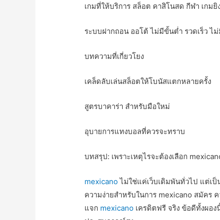
เกมที่ให้บริการ สล็อต คาสิโนสด กีฬา เกมย
ระบบฝากถอน ออโต้ ไม่มีขั้นต่ำ รวดเร็ว ไม
บทความที่เกี่ยวโยง
เคล็ดลับเล่นสล็อตให้โบนัสแตกหลายครั้ง
สูตรบาคาร่า สำหรับมือใหม่
อุบายการแทงบอลที่ควรจะทราบ
บทสรุป: เพราะเหตุไรจะต้องเลือก mexican
mexicano
ไม่ใช่แค่เว็บเดิมพันทั่วไป แต่เป
ความง่ายสำหรับในการ mexicano สมัคร ค
แจก
mexicano
เครดิตฟรี จริง ข้อดีทั้งผองนี