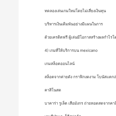
ทดลองเล่นเกมใหม่โดยไม่เสี่ยงเงินทุน
บริหารเงินเดิมพันอย่างมีแผนในการ
ด้วยเครดิตฟรี ผู้เล่นมีโอกาสสร้างผลกำไรโด
4) เกมที่ให้บริการบน mexicano
เกมสล็อตออนไลน์
สล็อตจากค่ายดัง กราฟิกงดงาม โบนัสแตกง่
คาสิโนสด
บาคาร่า รูเล็ต เสือมังกร ถ่ายทอดสดจากคา