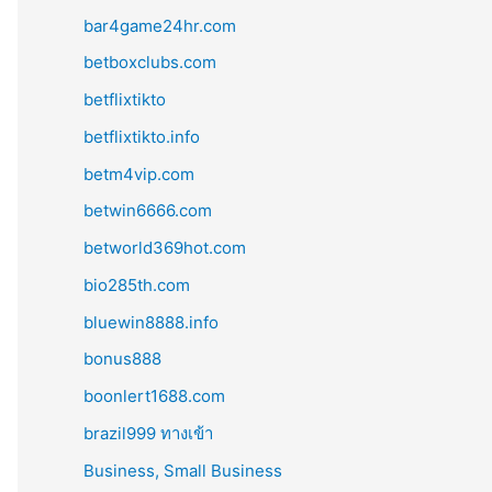
bar4game24hr.com
betboxclubs.com
betflixtikto
betflixtikto.info
betm4vip.com
betwin6666.com
betworld369hot.com
bio285th.com
bluewin8888.info
bonus888
boonlert1688.com
brazil999 ทางเข้า
Business, Small Business