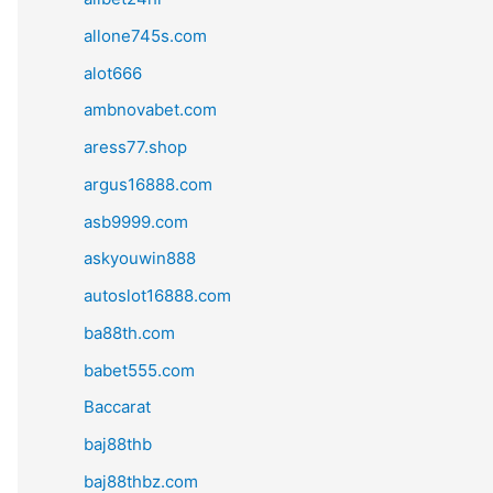
allone745s.com
alot666
ambnovabet.com
aress77.shop
argus16888.com
asb9999.com
askyouwin888
autoslot16888.com
ba88th.com
babet555.com
Baccarat
baj88thb
baj88thbz.com