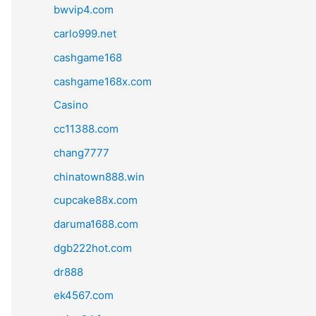
bwvip4.com
carlo999.net
cashgame168
cashgame168x.com
Casino
cc11388.com
chang7777
chinatown888.win
cupcake88x.com
daruma1688.com
dgb222hot.com
dr888
ek4567.com