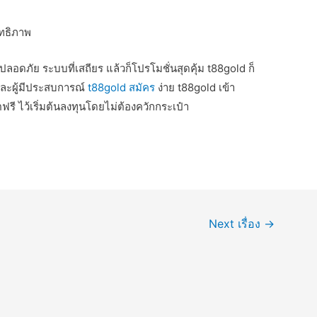
ิทธิภาพ
ปลอดภัย ระบบที่เสถียร แล้วก็โปรโมชั่นสุดคุ้ม t88gold ก็
่และผู้มีประสบการณ์
t88gold สมัคร
ง่าย t88gold เข้า
รี ไว้เริ่มต้นลงทุนโดยไม่ต้องควักกระเป๋า
Next เรื่อง
→