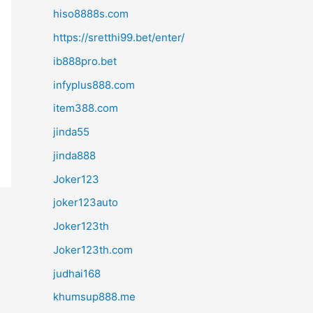
hiso8888s.com
https://sretthi99.bet/enter/
ib888pro.bet
infyplus888.com
item388.com
jinda55
jinda888
Joker123
joker123auto
Joker123th
Joker123th.com
judhai168
khumsup888.me