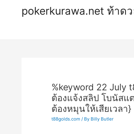
pokerkurawa.net ท้าดวล
%keyword 22 July t
ต้องแจ้งสลิป โบนัสแ
ต้องหมุนให้เสียเวลา
t88golds.com
/ By
Billy Butler