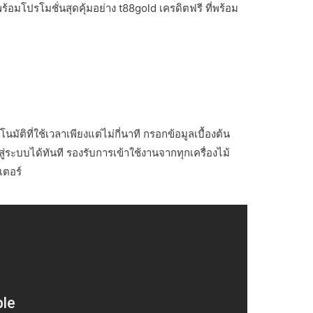
พร้อมโปรโมชั่นสุดคุ้มอย่าง t88gold เครดิตฟรี ที่พร้อม
ิที่ใช้เวลาเพียงแต่ไม่กี่นาที กรอกข้อมูลเบื้องต้น
ระบบได้ทันที รองรับการเข้าใช้งานจากทุกเครื่องไม้
วเตอร์