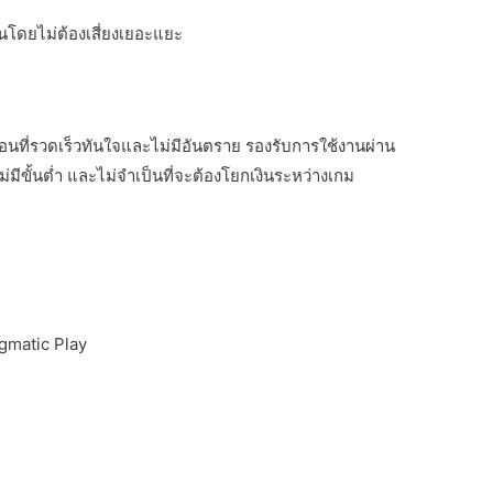
งขึ้นโดยไม่ต้องเสี่ยงเยอะแยะ
นที่รวดเร็วทันใจและไม่มีอันตราย รองรับการใช้งานผ่าน
ม่มีขั้นต่ำ และไม่จำเป็นที่จะต้องโยกเงินระหว่างเกม
agmatic Play