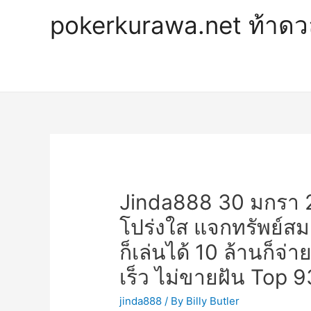
pokerkurawa.net ท้าดวล
Jinda888 30 มกรา 25
โปร่งใส แจกทรัพย์สม
ก็เล่นได้ 10 ล้านก็จ่า
เร็ว ไม่ขายฝัน Top 
jinda888
/ By
Billy Butler