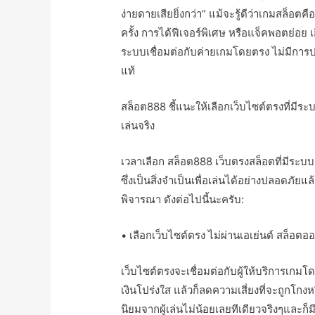
ง่ายดายเสียยิ่งกว่า” แม้จะรู้ดีว่าเกมสล็อ
ครั้ง การได้ฟีเจอร์พิเศษ หรือแจ็คพอตย่อย เกิ
ระบบเชื่อมต่อกับค่ายเกมโดยตรง ไม่มีการป
แท้
สล็อต888 ชี้แนะให้เลือกเว็บไซต์ตรงที่มีระบ
เล่นจริง
เวลาเลือก สล็อต888 เว็บตรงสล็อตที่มีระบบอ
ซึ่งเป็นสิ่งจำเป็นเพื่อเล่นได้อย่างปลอดภัยแล
พิจารณา ดังต่อไปนี้นะครับ:
• เลือกเว็บไซต์ตรง ไม่ผ่านเอเย่นต์ สล็อตอ
เว็บไซต์ตรงจะเชื่อมต่อกับผู้ให้บริการเกม
เงินโปร่งใส แล้วก็ลดความเสี่ยงที่จะถูกโกงห
นิยมจากผู้เล่นไม่น้อยเลยทีเดียวจริงๆและก็ม