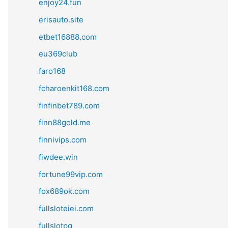
enjoy24.fun
erisauto.site
etbet16888.com
eu369club
faro168
fcharoenkit168.com
finfinbet789.com
finn88gold.me
finnivips.com
fiwdee.win
fortune99vip.com
fox689ok.com
fullsloteiei.com
fullslotpg