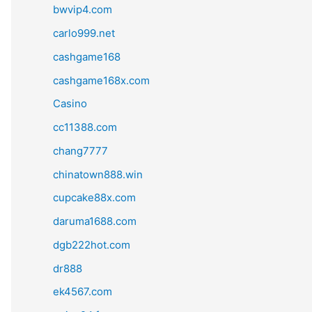
bwvip4.com
carlo999.net
cashgame168
cashgame168x.com
Casino
cc11388.com
chang7777
chinatown888.win
cupcake88x.com
daruma1688.com
dgb222hot.com
dr888
ek4567.com