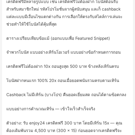
เครดิตฟรีมีหลายรูปแบบ เช่น เครดิตฟรีไม่ต้องฝาก โบนัสต้อนรับ
สำหรับสมาชิกใหม่ รหัสโปรโมชั่นจากผู้สนับสนุน และก็ cashback
แต่ละแบบมีเงื่อนไขแตกต่างกัน การเลือกให้ตรงกับสไตล์การเล่นจะ
ช่วยทำให้ใช้โบนัสได้คุ้มที่สุด
ตารางเปรียบเทียบข้อแม้ (ออกแบบเพื่อ Featured Snippet)
จำพวกโบนัส แบบอย่างเทิร์นโอเวอร์ แบบอย่างข้อกำหนดการถอน
เครดิตฟรีไม่ต้องฝาก 10x ถอนสูงสุด 500 บาท ข้างหลังเทิร์นครบ
โบนัสฝากหนแรก 100% 20x ถอนเมื่อยอดพนันรวมครบตามเทิร์น
Cashback ไม่มีเทิร์น (บางโปร) คืนยอดเยี่ยมสด ถอนได้ตามข้อตกลง
แบบอย่างการคำนวณเทิร์น — เข้าใจเร็วสำเร็จจริง
ตัวอย่าง: รับ enjoy24 เครดิตฟรี 300 บาท โดยมีเทิร์น 15x — คุณ
ต้องเดิมพันรวม 4,500 บาท (300 × 15) ก่อนยอดจากเครดิตฟรีจะ