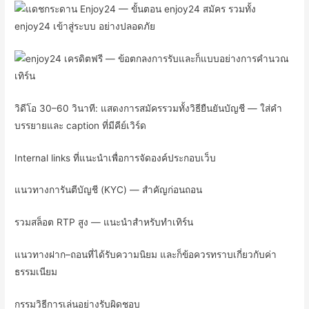
วิดีโอ 30–60 วินาที: แสดงการสมัครรวมทั้งวิธียืนยันบัญชี — ใส่คำ
บรรยายและ caption ที่มีคีย์เวิร์ด
Internal links ที่แนะนำเพื่อการจัดองค์ประกอบเว็บ
แนวทางการันตีบัญชี (KYC) — สำคัญก่อนถอน
รวมสล็อต RTP สูง — แนะนำสำหรับทำเทิร์น
แนวทางฝาก–ถอนที่ได้รับความนิยม และก็ข้อควรทราบเกี่ยวกับค่า
ธรรมเนียม
กรรมวิธีการเล่นอย่างรับผิดชอบ