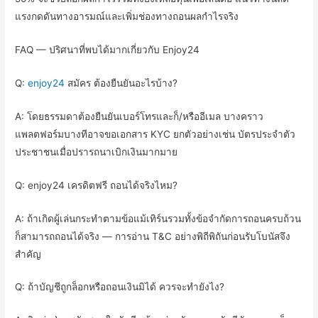
แรงกดดันทางอารมณ์และเพิ่มช่องทางถอนผลกำไรจริง
FAQ — ปริศนาที่พบได้มากเกี่ยวกับ Enjoy24
Q:
enjoy24
สมัคร ต้องยืนยันอะไรบ้าง?
A: โดยธรรมดาต้องยืนยันเบอร์โทรและก็/หรืออีเมล บางคราว
แพลตฟอร์มบางทีอาจขอเอกสาร KYC ยกตัวอย่างเช่น บัตรประจำตัว
ประชาชนเมื่อปรารถนาเบิกเงินมากมาย
Q: enjoy24 เครดิตฟรี ถอนได้จริงไหม?
A: ถ้าเกิดผู้เล่นกระทำตามข้อแม้เทิร์นรวมทั้งข้อจำกัดการถอนครบถ้วน
ก็สามารถถอนได้จริง — การอ่าน T&C อย่างพิถีพิถันก่อนรับโบนัสจึง
สำคัญ
Q: ถ้าบัญชีถูกล็อกหรือถอนเงินมิได้ ควรจะทำยังไง?