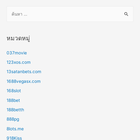
เรื่อง
ค้
น
ห
า
หมวดหมู่
สำ
ห
037movie
รั
123xos.com
บ
13satanbets.com
:
1688vegasx.com
168slot
188bet
188betth
888pg
8lots.me
918Kiss