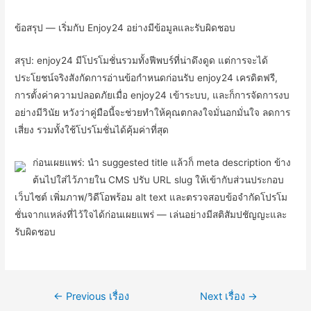
ข้อสรุป — เริ่มกับ Enjoy24 อย่างมีข้อมูลและรับผิดชอบ
สรุป: enjoy24 มีโปรโมชั่นรวมทั้งฟีพบร์ที่น่าดึงดูด แต่การจะได้
ประโยชน์จริงสังกัดการอ่านข้อกำหนดก่อนรับ enjoy24 เครดิตฟรี,
การตั้งค่าความปลอดภัยเมื่อ enjoy24 เข้าระบบ, และก็การจัดการงบ
อย่างมีวินัย หวังว่าคู่มือนี้จะช่วยทำให้คุณตกลงใจมั่นอกมั่นใจ ลดการ
เสี่ยง รวมทั้งใช้โปรโมชั่นได้คุ้มค่าที่สุด
ก่อนเผยแพร่: นำ suggested title แล้วก็ meta description ข้าง
ต้นไปใส่ไว้ภายใน CMS ปรับ URL slug ให้เข้ากับส่วนประกอบ
เว็บไซต์ เพิ่มภาพ/วิดีโอพร้อม alt text และตรวจสอบข้อจำกัดโปรโม
ชั่นจากแหล่งที่ไว้ใจได้ก่อนเผยแพร่ — เล่นอย่างมีสติสัมปชัญญะและ
รับผิดชอบ
แนะแนว
←
Previous เรื่อง
Next เรื่อง
→