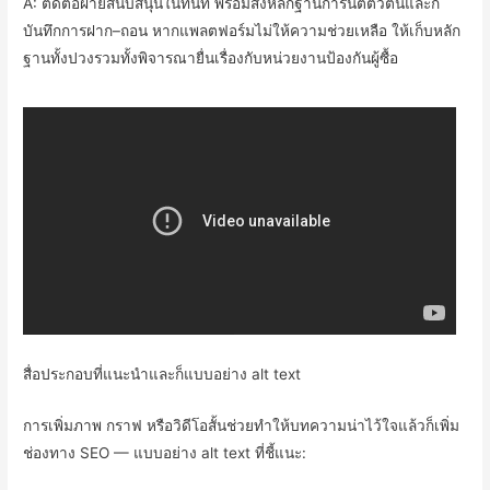
A: ติดต่อฝ่ายสนับสนุนในทันที พร้อมส่งหลักฐานการันตีตัวตนและก็
บันทึกการฝาก–ถอน หากแพลตฟอร์มไม่ให้ความช่วยเหลือ ให้เก็บหลัก
ฐานทั้งปวงรวมทั้งพิจารณายื่นเรื่องกับหน่วยงานป้องกันผู้ซื้อ
สื่อประกอบที่แนะนำและก็แบบอย่าง alt text
การเพิ่มภาพ กราฟ หรือวิดีโอสั้นช่วยทำให้บทความน่าไว้ใจแล้วก็เพิ่ม
ช่องทาง SEO — แบบอย่าง alt text ที่ชี้แนะ: