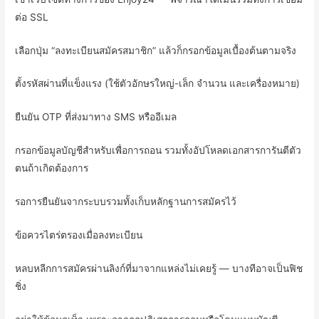
ต่อ SSL
เลือกปุ่ม “ลงทะเบียนสมัครสมาชิก” แล้วก็กรอกข้อมูลเบื้องต้นตามจริง
ตั้งรหัสผ่านที่แข็งแรง (ใช้ตัวอักษรใหญ่-เล็ก จำนวน และเครื่องหมาย)
ยืนยัน OTP ที่ส่งมาทาง SMS หรืออีเมล
กรอกข้อมูลบัญชีสำหรับเพื่อการถอน รวมทั้งอัปโหลดเอกสารการันตีตัว
ตนถ้าเกิดต้องการ
รอการยืนยันจากระบบรวมทั้งเก็บหลักฐานการสมัครไว้
ข้อควรไตร่ตรองเมื่อลงทะเบียน
หลบหลีกการสมัครผ่านลิงก์ที่มาจากแหล่งไม่เคยรู้ — บางทีอาจเป็นฟิช
ชิ่ง