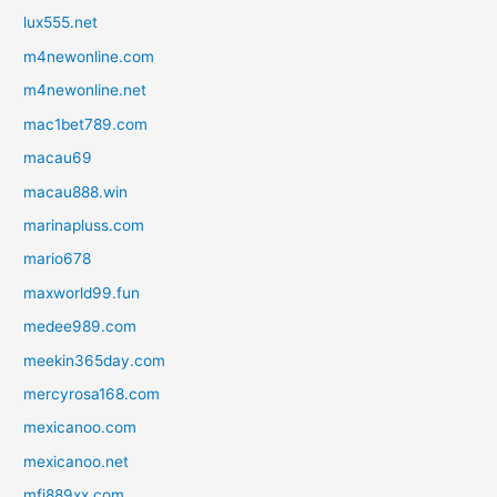
lux555.net
m4newonline.com
m4newonline.net
mac1bet789.com
macau69
macau888.win
marinapluss.com
mario678
maxworld99.fun
medee989.com
meekin365day.com
mercyrosa168.com
mexicanoo.com
mexicanoo.net
mfj889xx.com