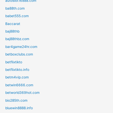
autoslot16888.com
ba88th.com
babet555.com
Baccarat
baj88thb
baj88thbz.com
bar4game24hr.com
betboxclubs.com
betflixtikto
betflixtikto.info
betm4vip.com
betwin6666.com
betworld369hot.com
bio285th.com
bluewin8888.info