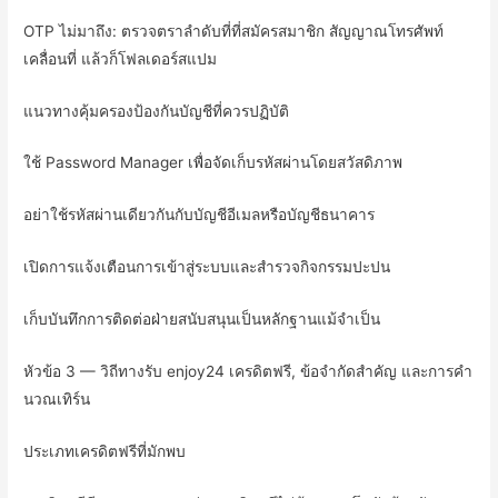
OTP ไม่มาถึง: ตรวจตราลำดับที่ที่สมัครสมาชิก สัญญาณโทรศัพท์
เคลื่อนที่ แล้วก็โฟลเดอร์สแปม
แนวทางคุ้มครองป้องกันบัญชีที่ควรปฏิบัติ
ใช้ Password Manager เพื่อจัดเก็บรหัสผ่านโดยสวัสดิภาพ
อย่าใช้รหัสผ่านเดียวกันกับบัญชีอีเมลหรือบัญชีธนาคาร
เปิดการแจ้งเตือนการเข้าสู่ระบบและสำรวจกิจกรรมปะปน
เก็บบันทึกการติดต่อฝ่ายสนับสนุนเป็นหลักฐานแม้จำเป็น
หัวข้อ 3 — วิถีทางรับ enjoy24 เครดิตฟรี, ข้อจำกัดสำคัญ และการคำ
นวณเทิร์น
ประเภทเครดิตฟรีที่มักพบ