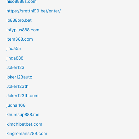
hiso8888s.com
https://sretthi99.bet/enter/
ib888pro.bet
infyplus888.com
item388.com
jinda55
jinda888
Joker123
joker123auto
Joker123th
Joker123th.com
judhai168
khumsup888.me
kimchibetbet.com
kingromans789.com