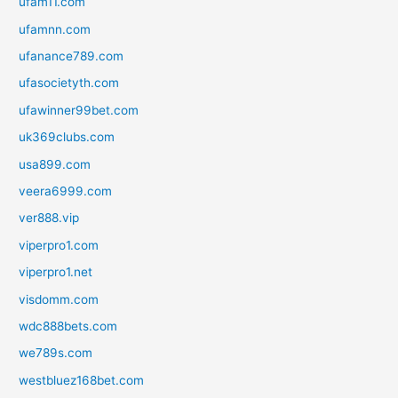
ufam11.com
ufamnn.com
ufanance789.com
ufasocietyth.com
ufawinner99bet.com
uk369clubs.com
usa899.com
veera6999.com
ver888.vip
viperpro1.com
viperpro1.net
visdomm.com
wdc888bets.com
we789s.com
westbluez168bet.com