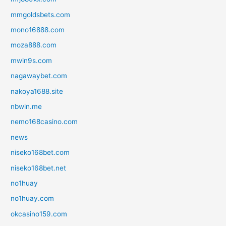
mmgoldsbets.com
mono16888.com
moza888.com
mwin9s.com
nagawaybet.com
nakoya1688.site
nbwin.me
nemo168casino.com
news
niseko168bet.com
niseko168bet.net
no1huay
no1huay.com
okcasino159.com