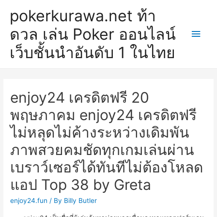
pokerkurawa.net ท้า
ดวล เล่น Poker ออนไลน์
Main
เว็บชั้นนำอันดับ 1 ในไทย
Men
enjoy24 เครดิตฟรี 20
พฤษภาคม enjoy24 เครดิตฟรี
ไม่หลุดไม่ค้างระหว่างเดิมพัน
ภาพสวยคมชัดทุกเกมเล่นผ่าน
เบราว์เซอร์ได้ทันทีไม่ต้องโหลด
แอป Top 38 by Greta
enjoy24.fun
/ By
Billy Butler