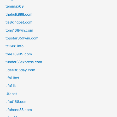
temmax69
thehulk888.com
tia8kingbet.com
tong168win.com
topstar359win.com
tr1688.info
tree78999.com
tunder88express.com
udee365day.com
ufa11bet
ufa11k
Ufabet
ufad168.com
ufaheno88.com