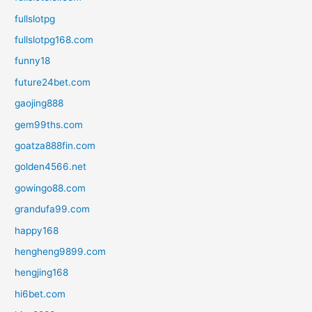
fullslotpg
fullslotpg168.com
funny18
future24bet.com
gaojing888
gem99ths.com
goatza888fin.com
golden4566.net
gowingo88.com
grandufa99.com
happy168
hengheng9899.com
hengjing168
hi6bet.com