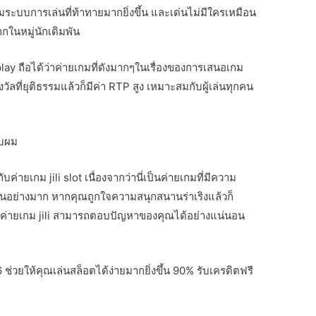
อมระบบการเล่นที่ท้าทายมากยิ่งขึ้น และเด่นไม่มีใครเหมือน
กในหมู่นักเดิมพัน
lay ถือได้ว่าค่ายเกมที่ดังมากๆในเรื่องของการเสนอเกม
ัลที่ยุติธรรมแล้วก็มีค่า RTP สูง เหมาะสมกับผู้เล่นทุกคน
ับผม
ับค่ายเกม jili slot เนื่องจากว่านี่เป็นค่ายเกมที่มีความ
อย่างมาก หากคุณถูกใจความสนุกสนานร่าเริงแล้วก็
 ค่ายเกม jili สามารถตอบปัญหาของคุณได้อย่างแน่นอน
ช่วยให้คุณเล่นสล็อตได้ง่ายมากยิ่งขึ้น 90% รับเครดิตฟรี