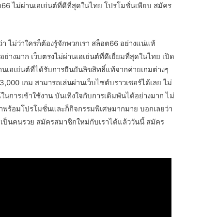
6 ไม่ผ่านเอเย่นต์ที่ดีที่สุดในไทย โปรโมชั่นเพียบ สมัคร
 ไม่ว่าใครก็ต้องรู้จักพวกเรา สล็อต66 อย่างแน่แท้
ย่างมาก เว็บตรงไม่ผ่านเอเย่นต์ที่ดีเยี่ยมที่สุดในไทย เปิด
นเอเย่นต์ที่ได้รับการยืนยันลิขสิทธิ์แท้จากค่ายเกมต่างๆ
า 3,000 เกม สามารถเล่นผ่านเว็บไซต์บราวเซอร์ได้เลย ไม่
์ในการเข้าใช้งาน บันเทิงใจกับการเดิมพันได้อย่างมาก ไม่
ุด มาพร้อมโปรโมชั่นและก็กิจกรรมพิเศษมากมาย บอกเลยว่า
็นคนรวย สมัครสมาชิกใหม่กับเราได้แล้ววันนี้ สมัคร