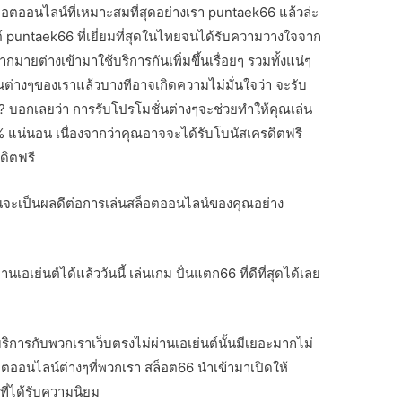
สล็อตออนไลน์ที่เหมาะสมที่สุดอย่างเรา puntaek66 แล้วล่ะ
ต์ puntaek66 ที่เยี่ยมที่สุดในไทยจนได้รับความวางใจจาก
มายต่างเข้ามาใช้บริการกันเพิ่มขึ้นเรื่อยๆ รวมทั้งแน่ๆ
นต่างๆของเราแล้วบางทีอาจเกิดความไม่มั่นใจว่า จะรับ
? บอกเลยว่า การรับโปรโมชั่นต่างๆจะช่วยทำให้คุณเล่น
0% แน่นอน เนื่องจากว่าคุณอาจจะได้รับโบนัสเครดิตฟรี
ดิตฟรี
ันจะเป็นผลดีต่อการเล่นสล็อตออนไลน์ของคุณอย่าง
อเย่นต์ได้แล้ววันนี้ เล่นเกม ปั่นแตก66 ที่ดีที่สุดได้เลย
ริการกับพวกเราเว็บตรงไม่ผ่านเอเย่นต์นั้นมีเยอะมากไม่
อตออนไลน์ต่างๆที่พวกเรา สล็อต66 นำเข้ามาเปิดให้
ที่ได้รับความนิยม