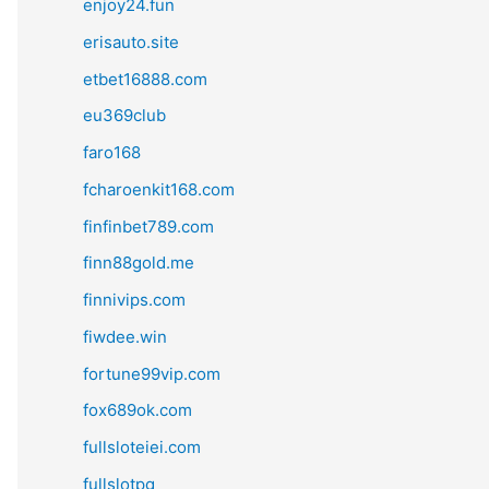
enjoy24.fun
erisauto.site
etbet16888.com
eu369club
faro168
fcharoenkit168.com
finfinbet789.com
finn88gold.me
finnivips.com
fiwdee.win
fortune99vip.com
fox689ok.com
fullsloteiei.com
fullslotpg