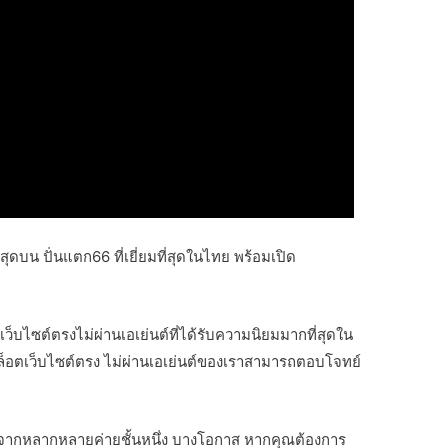
ี่สุดบน ปั่นแตก66 ที่เยี่ยมที่สุดในไทย พร้อมเปิด
็บไซต์ตรงไม่ผ่านเอเย่นต์ที่ได้รับความนิยมมากที่สุดใน
สล็อตเว็บไซต์ตรง ไม่ผ่านเอเย่นต์ของเราสามารถตอบโจทย์
กมจากหลากหลายค่ายชั้นหนึ่ง บางโอกาส หากคุณต้องการ