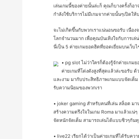
เล่นเกมนี้ของค่ายนั้นล่ะก็ คุณก็บางครั้งก็
กำลังใช้บริการไม่มีเกมจากค่ายนั้นๆเปิดให้บ
จะไม่เกิดขึ้นกับพวกเราแน่นอนขอรับ เนื่
โลกจำนวนมาก เพื่อคุณบันเทิงใจกับการเล่นได
นี่เป็น 5 ค่ายเกมยอดฮิตที่ยอดเยี่ยมบนเว็บ
• pg slot ไม่ว่าใครก็ต้องรู้จักค่ายเก
ค่ายเกมที่โด่งดังสูงที่สุดแล้วล่ะขอรับ
และงาม มากับประสิทธิภาพเกมแบบจัดเต็ม ก็ไ
รับความนิยมของพวกเรา
• joker gaming สำหรับคนที่เล่น สล็อต มา
สร้างความตรึงใจในเกม Roma มาแล้วแน่ๆ เกม
จัดหนักจัดเต็ม สามารถเล่นได้แบบชิวๆกันทุ
• live22 เรียกได้ว่าเป็นค่ายเกมที่ได้ร