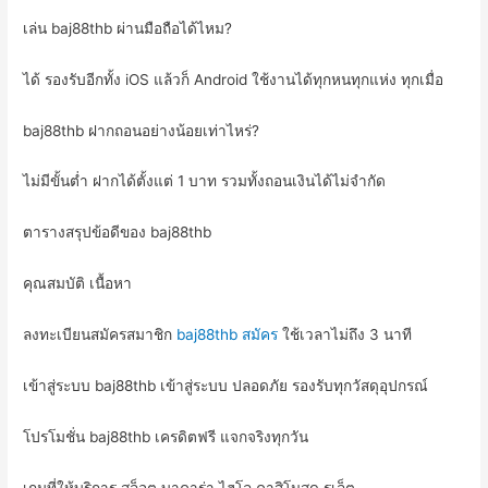
เล่น baj88thb ผ่านมือถือได้ไหม?
ได้ รองรับอีกทั้ง iOS แล้วก็ Android ใช้งานได้ทุกหนทุกแห่ง ทุกเมื่อ
baj88thb ฝากถอนอย่างน้อยเท่าไหร่?
ไม่มีขั้นต่ำ ฝากได้ตั้งแต่ 1 บาท รวมทั้งถอนเงินได้ไม่จำกัด
ตารางสรุปข้อดีของ baj88thb
คุณสมบัติ เนื้อหา
ลงทะเบียนสมัครสมาชิก
baj88thb สมัคร
ใช้เวลาไม่ถึง 3 นาที
เข้าสู่ระบบ baj88thb เข้าสู่ระบบ ปลอดภัย รองรับทุกวัสดุอุปกรณ์
โปรโมชั่น baj88thb เครดิตฟรี แจกจริงทุกวัน
เกมที่ให้บริการ สล็อต บาคาร่า ไฮโล คาสิโนสด รูเล็ต