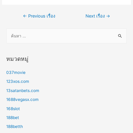
แนะแนว
←
Previous เรื่อง
Next เรื่อง
→
เรื่อง
ค้
น
ห
า
หมวดหมู่
สำ
ห
037movie
รั
123xos.com
บ
13satanbets.com
:
1688vegasx.com
168slot
188bet
188betth