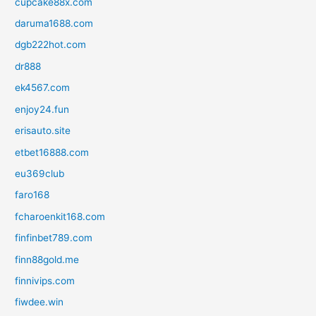
cupcake88x.com
daruma1688.com
dgb222hot.com
dr888
ek4567.com
enjoy24.fun
erisauto.site
etbet16888.com
eu369club
faro168
fcharoenkit168.com
finfinbet789.com
finn88gold.me
finnivips.com
fiwdee.win