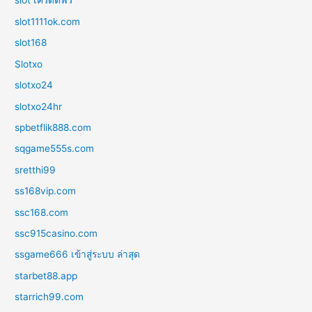
slot เครดิตฟรี
slot1111ok.com
slot168
Slotxo
slotxo24
slotxo24hr
spbetflik888.com
sqgame555s.com
sretthi99
ss168vip.com
ssc168.com
ssc915casino.com
ssgame666 เข้าสู่ระบบ ล่าสุด
starbet88.app
starrich99.com