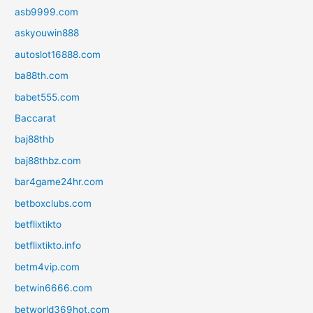
asb9999.com
askyouwin888
autoslot16888.com
ba88th.com
babet555.com
Baccarat
baj88thb
baj88thbz.com
bar4game24hr.com
betboxclubs.com
betflixtikto
betflixtikto.info
betm4vip.com
betwin6666.com
betworld369hot.com