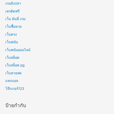
เกมยิงปลา
เครดิตฟรี
เว็บ มันนี่ เกม
เว็บซื้อหวย
เว็บตรง
เว็บพนัน
เว็บพนันออนไลน์
เว็บสล็อต
เว็บสล็อต pg
เว็บหวยสด
แทงบอล
โจ๊กเกอร์123
ป้ายกำกับ