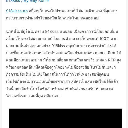
918Kiss
/ By
Billy Butler
918kissauto
สล็อตเว็บตรงไม่ผ่านเอเย่นต์ ไม่ผ่านตัวกลาง ที่สุดของ
กระบวนการทำผลกำไรของนักเดิมพันรุ่นใหม่ ทดลองเลย!
นาทีนี้ไม่มีผู้ใดไม่ทราบ 918kiss แน่นอน เนื่องจากว่านี่เป็นยอดเยี่ยม
สล็อตเว็บตรงไม่ผ่านเอเย่นต์ ไม่ผ่านตัวกลาง เว็บตรงแท้ 100% จาก
ค่ายเกมชั้นนำสุดยอดอย่าง 918kiss สนุกกับกระบวนการทำกำไรได้
มากขึ้นแต่ละวัน หนทางใหม่ของนักพนันอย่างแน่นอน พวกเรามีเกมให้
คุณเลือกเล่นเยอะมาก มีทั้งเกมสล็อตแตกหนักแตกจริง เกมค่า RTP สูง
หรือเกมสล็อตอื่นๆที่คุณต้องถูกใจอย่างไม่ต้องสงสัย โปรโมชั่นและก็
กิจกรรมจัดเต็ม ไม่เสียโอกาสในการได้กำไรที่เหมาะสมที่สุดบน
เว็บไซต์ตรงไม่ผ่านเอเย่นต์ของพวกเรา สมัครเป็นสมาชิกใหม่ได้แล้ว
วันนี้ อย่าลืมรับโปรโมชั่นสำหรับสมาชิกกันด้วยนะครับ ห้ามคลาด
โอกาสที่เหมาะสมที่สุด สมัครเลย!