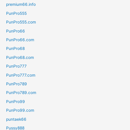
premium66.info
PunPro555
PunPro555.com
PunPro66
PunPro66.com
PunPro68
PunPro68.com
PunPro777
PunPro777.com
PunPro789
PunPro789.com
PunPro99
PunPro99.com
puntaek66
Pussy888