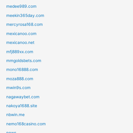
medee989.com
meekin365day.com
mercyrosa168.com
mexicanoo.com
mexicanoo.net
mfj889xx.com
mmgoldsbets.com
mono16888.com
moza888.com
mwin9s.com
nagawaybet.com
nakoya1688.site
nbwin.me
nemo168casino.com
news