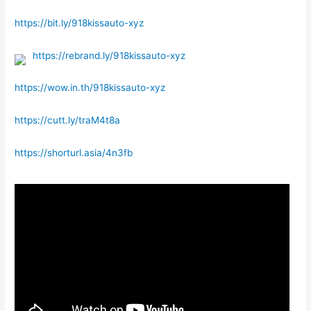
https://bit.ly/918kissauto-xyz
https://rebrand.ly/918kissauto-xyz
https://wow.in.th/918kissauto-xyz
https://cutt.ly/traM4t8a
https://shorturl.asia/4n3fb