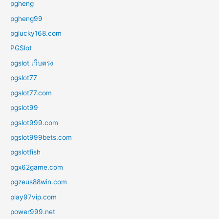
pgheng
pgheng99
pglucky168.com
PGSlot
pgslot เว็บตรง
pgslot77
pgslot77.com
pgslot99
pgslot999.com
pgslot999bets.com
pgslotfish
pgx62game.com
pgzeus88win.com
play97vip.com
power999.net