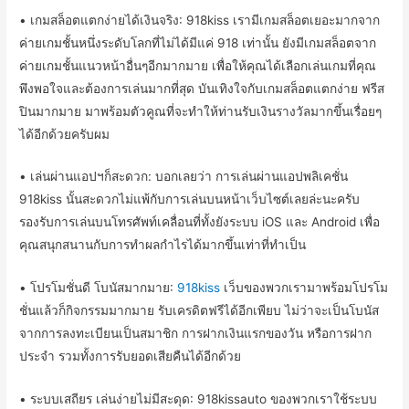
• เกมสล็อตแตกง่ายได้เงินจริง: 918kiss เรามีเกมสล็อตเยอะมากจาก
ค่ายเกมชั้นหนึ่งระดับโลกที่ไม่ได้มีแค่ 918 เท่านั้น ยังมีเกมสล็อตจาก
ค่ายเกมชั้นแนวหน้าอื่นๆอีกมากมาย เพื่อให้คุณได้เลือกเล่นเกมที่คุณ
พึงพอใจและต้องการเล่นมากที่สุด บันเทิงใจกับเกมสล็อตแตกง่าย ฟรีส
ปินมากมาย มาพร้อมตัวคูณที่จะทำให้ท่านรับเงินรางวัลมากขึ้นเรื่อยๆ
ได้อีกด้วยครับผม
• เล่นผ่านแอปฯก็สะดวก: บอกเลยว่า การเล่นผ่านแอปพลิเคชั่น
918kiss นั้นสะดวกไม่แพ้กับการเล่นบนหน้าเว็บไซต์เลยล่ะนะครับ
รองรับการเล่นบนโทรศัพท์เคลื่อนที่ทั้งยังระบบ iOS และ Android เพื่อ
คุณสนุกสนานกับการทำผลกำไรได้มากขึ้นเท่าที่ทำเป็น
• โปรโมชั่นดี โบนัสมากมาย:
918kiss
เว็บของพวกเรามาพร้อมโปรโม
ชั่นแล้วก็กิจกรรมมากมาย รับเครดิตฟรีได้อีกเพียบ ไม่ว่าจะเป็นโบนัส
จากการลงทะเบียนเป็นสมาชิก การฝากเงินแรกของวัน หรือการฝาก
ประจำ รวมทั้งการรับยอดเสียคืนได้อีกด้วย
• ระบบเสถียร เล่นง่ายไม่มีสะดุด: 918kissauto ของพวกเราใช้ระบบ