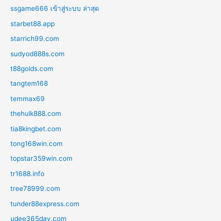
ssgame666 เข้าสู่ระบบ ล่าสุด
starbet88.app
starrich99.com
sudyod888s.com
t88golds.com
tangtem168
temmax69
thehulk888.com
tia8kingbet.com
tong168win.com
topstar359win.com
tr1688.info
tree78999.com
tunder88express.com
udee365day.com