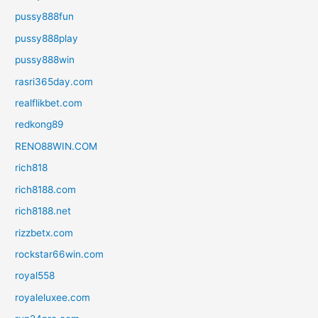
pussy888fun
pussy888play
pussy888win
rasri365day.com
realflikbet.com
redkong89
RENO88WIN.COM
rich818
rich8188.com
rich8188.net
rizzbetx.com
rockstar66win.com
royal558
royaleluxee.com