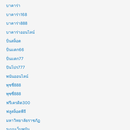
บาคาร่า
บาคาร่า168
บาคาร่า888
บาคาร่าออนไลน์
ปั่นสล็อต
ปั่นแตก66
ปั่นแตก77
ปันโปร777
พนันออนไลน์
พุชชี่888
พุซซี่888
ฟรีเครดิต300
ฟลูสล็อตพีจี
มหาวิทยาลัยราชภัฏ
ระบบเว็บพนัน