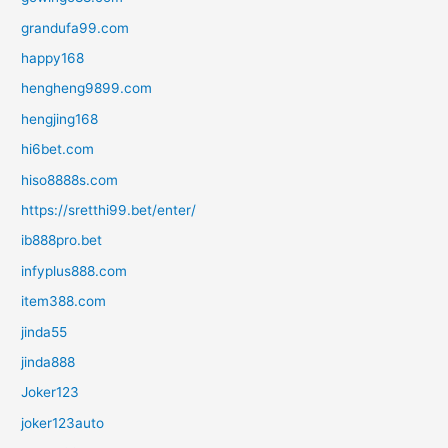
grandufa99.com
happy168
hengheng9899.com
hengjing168
hi6bet.com
hiso8888s.com
https://sretthi99.bet/enter/
ib888pro.bet
infyplus888.com
item388.com
jinda55
jinda888
Joker123
joker123auto