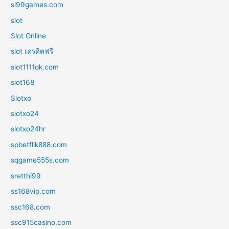
sl99games.com
slot
Slot Online
slot เครดิตฟรี
slot1111ok.com
slot168
Slotxo
slotxo24
slotxo24hr
spbetflik888.com
sqgame555s.com
sretthi99
ss168vip.com
ssc168.com
ssc915casino.com