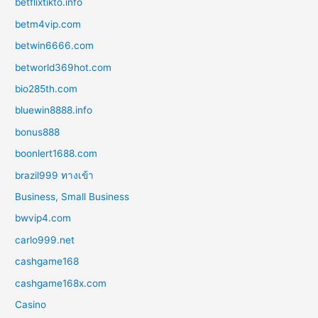
betflixtikto.info
betm4vip.com
betwin6666.com
betworld369hot.com
bio285th.com
bluewin8888.info
bonus888
boonlert1688.com
brazil999 ทางเข้า
Business, Small Business
bwvip4.com
carlo999.net
cashgame168
cashgame168x.com
Casino