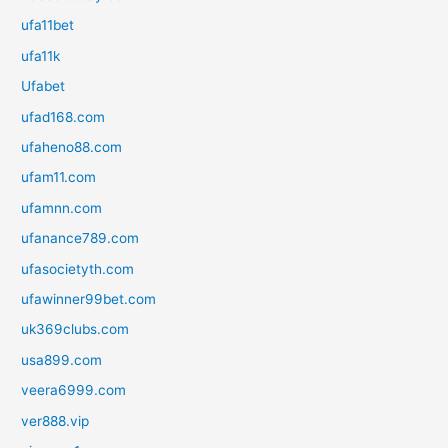
ufa11bet
ufa11k
Ufabet
ufad168.com
ufaheno88.com
ufam11.com
ufamnn.com
ufanance789.com
ufasocietyth.com
ufawinner99bet.com
uk369clubs.com
usa899.com
veera6999.com
ver888.vip