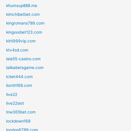
khumsup888.me
kimchibetbet.com
kingromans789.com
kingxxxbet123.com
kitti999vip.com
ktv4sd.com
lala55-casino.com
lalikabetsgame.com
lcbet444.com
lionth168.com
live22
live22slot
lnw365bet.com
lockdown168
london6789.com