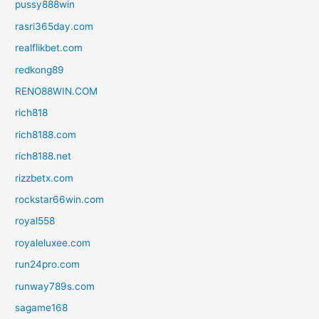
pussy888win
rasri365day.com
realflikbet.com
redkong89
RENO88WIN.COM
rich818
rich8188.com
rich8188.net
rizzbetx.com
rockstar66win.com
royal558
royaleluxee.com
run24pro.com
runway789s.com
sagame168