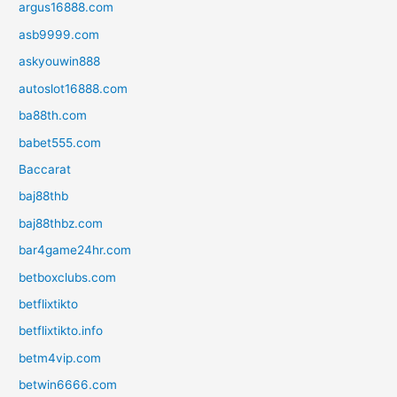
argus16888.com
asb9999.com
askyouwin888
autoslot16888.com
ba88th.com
babet555.com
Baccarat
baj88thb
baj88thbz.com
bar4game24hr.com
betboxclubs.com
betflixtikto
betflixtikto.info
betm4vip.com
betwin6666.com