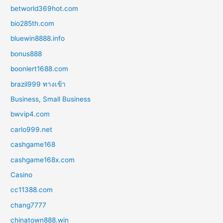
betworld369hot.com
bio285th.com
bluewin8888.info
bonus888
boonlert1688.com
brazil999 ทางเข้า
Business, Small Business
bwvip4.com
carlo999.net
cashgame168
cashgame168x.com
Casino
cc11388.com
chang7777
chinatown888.win