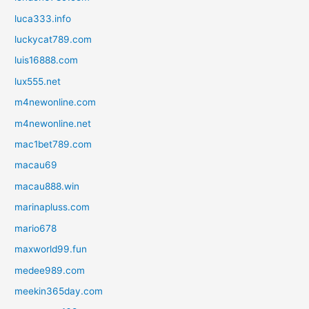
luca333.info
luckycat789.com
luis16888.com
lux555.net
m4newonline.com
m4newonline.net
mac1bet789.com
macau69
macau888.win
marinapluss.com
mario678
maxworld99.fun
medee989.com
meekin365day.com