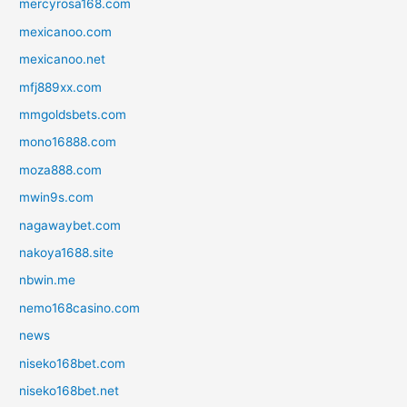
mercyrosa168.com
mexicanoo.com
mexicanoo.net
mfj889xx.com
mmgoldsbets.com
mono16888.com
moza888.com
mwin9s.com
nagawaybet.com
nakoya1688.site
nbwin.me
nemo168casino.com
news
niseko168bet.com
niseko168bet.net