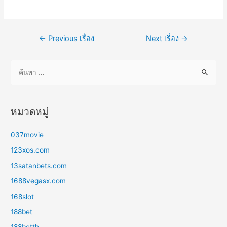
แนะแนว
←
Previous เรื่อง
Next เรื่อง
→
เรื่อง
ค้
น
ห
า
หมวดหมู่
สำ
ห
037movie
รั
123xos.com
บ
13satanbets.com
:
1688vegasx.com
168slot
188bet